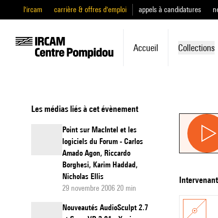
l'ircam
carrière & offres d'emploi
appels à candidatures
n
Accueil
Collections
Les médias liés à cet évènement
Point sur MacIntel et les
logiciels du Forum - Carlos
Amado Agon, Riccardo
Borghesi, Karim Haddad,
Nicholas Ellis
intervenan
29 novembre 2006 20 min
Nouveautés AudioSculpt 2.7