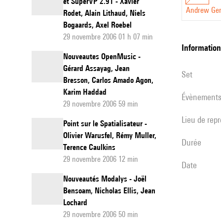
et SuperVP 2.91 - Xavier
Andrew Ger
Rodet, Alain Lithaud, Niels
Bogaards, Axel Roebel
29 novembre 2006 01 h 07 min
informatio
Nouveautes OpenMusic -
Gérard Assayag, Jean
set
Bresson, Carlos Amado Agon,
Karim Haddad
évènement
29 novembre 2006 59 min
Lieu de rep
Point sur le Spatialisateur -
Olivier Warusfel, Rémy Muller,
durée
Terence Caulkins
29 novembre 2006 12 min
date
Nouveautés Modalys - Joël
Bensoam, Nicholas Ellis, Jean
Lochard
29 novembre 2006 50 min