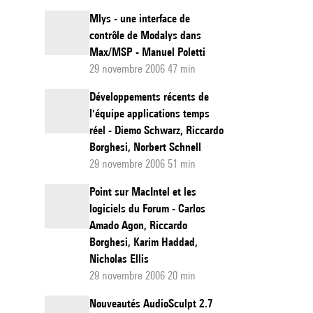
Mlys - une interface de
contrôle de Modalys dans
Max/MSP - Manuel Poletti
29 novembre 2006 47 min
Développements récents de
l'équipe applications temps
réel - Diemo Schwarz, Riccardo
Borghesi, Norbert Schnell
29 novembre 2006 51 min
Point sur MacIntel et les
logiciels du Forum - Carlos
Amado Agon, Riccardo
Borghesi, Karim Haddad,
Nicholas Ellis
29 novembre 2006 20 min
Nouveautés AudioSculpt 2.7