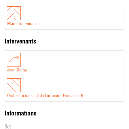
On jouit en secret des malheurs qu'on évite.
Lucrèce - De Rerum Natura – Liber II
Marcello Liverani
intervenants
Jean Deroyer
Orchestre national de Lorraine - Formation B
informations
set