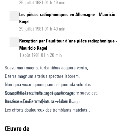
29 juillet 1981 01 h 49 min
Les pièces radiophoniques en Allemagne - Mauricio
Kagel
29 juillet 1981 01 h 49 min
Réception par l’auditeur d’une pièce radiophonique -
Mauricio Kagel
1 août 1981 01 h 20 min
Suave mari magno, turbantibus aequora ventis,
E terra magnum alterius spectare laborem,
Non quia vexari quemquam est jucunda voluptas.
Sed quibus ipse malis careas quia cernere suave est.
Quand l'Océan s'irrite, agité par l'orage,
Lucrèce - De Rerum Natura – Liber II
Il est doux, sans péril, d'observer du rivage
Les efforts douloureux des tremblants matelots
Luttant contre la mort sur le gouffre des flots ;
Et quoique à la pitié leur destin nous invite,
Œuvre de