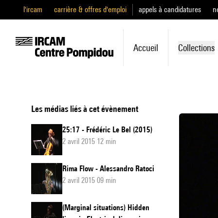
l'ircam
carrière & offres d'emploi
appels à candidatures
n
Accueil
Collections
Les médias liés à cet évènement
25:17 - Frédéric Le Bel (2015)
2 avril 2015 12 min
Rima Flow - Alessandro Ratoci
2 avril 2015 09 min
(Marginal situations) Hidden