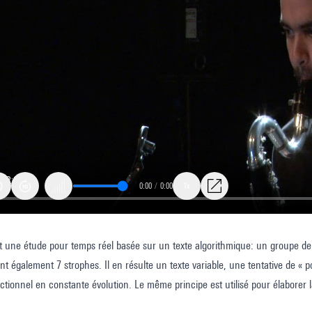
0:00
/
0:00
1x
t une étude pour temps réel basée sur un texte algorithmique: un groupe de 
rse
nt également 7 strophes. Il en résulte un texte variable, une tentative de « p
ctionnel en constante évolution. Le même principe est utilisé pour élaborer la
gradation et de similarités non directionnelles. Suivant les règles syntaxique