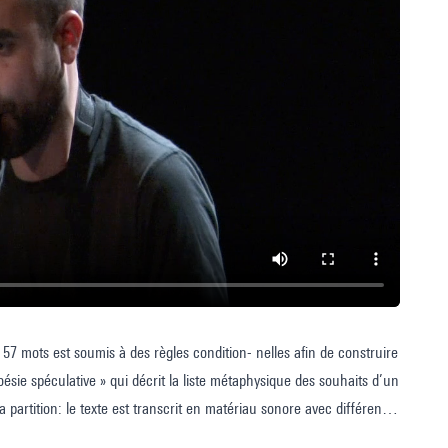
57 mots est soumis à des règles condition- nelles afin de construire
oésie spéculative » qui décrit la liste métaphysique des souhaits d’un
 partition: le texte est transcrit en matériau sonore avec différents
s, le matériau est assemblé afin de former 18 sections mobiles,