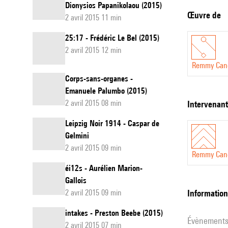
Dionysios Papanikolaou (2015)
comme les dif
Œuvre de
2 avril 2015 11 min
sur des textu
Remmy Cane
25:17 - Frédéric Le Bel (2015)
2 avril 2015 12 min
Remmy Can
Corps-sans-organes -
Emanuele Palumbo (2015)
2 avril 2015 08 min
intervenan
Leipzig Noir 1914 - Caspar de
Gelmini
2 avril 2015 09 min
Remmy Can
éi12s - Aurélien Marion-
Gallois
2 avril 2015 09 min
informatio
intakes - Preston Beebe (2015)
évènement
2 avril 2015 07 min