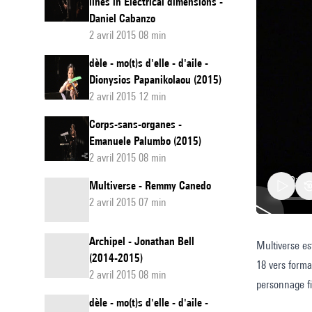
lines in Electrical dimensions -
Daniel Cabanzo
2 avril 2015 08 min
dèle - mo(t)s d'elle - d'aile -
Dionysios Papanikolaou (2015)
2 avril 2015 12 min
Corps-sans-organes -
Emanuele Palumbo (2015)
2 avril 2015 08 min
Multiverse - Remmy Canedo
2 avril 2015 07 min
Archipel - Jonathan Bell
Multiverse es
Multive
(2014-2015)
18 vers forma
2 avril 2015 08 min
personnage fi
dèle - mo(t)s d'elle - d'aile -
niveaux de dé