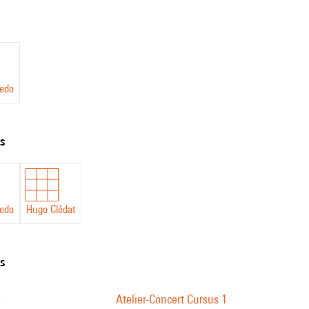
férents versets du texte, produisant ainsi 144 versions possibles de la par- 
res sonores denses qui changent pour chaque performance, générant ainsi u
do
edo
ts
edo
Hugo Clédat
ns
s
Atelier-Concert Cursus 1