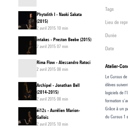
Tags
Phytolith I - Naoki Sakata
(2015)
Lieu de rep
2 avril 2015 10 min
durée
intakes - Preston Beebe (2015)
2 avril 2015 07 min
date
Rima Flow - Alessandro Ratoci
Atelier-Co
2 avril 2015 08 min
Le Cursus de 
élèves suiven
Archipel - Jonathan Bell
(2014-2015)
logiciels de 
2 avril 2015 08 min
formation s’a
Grâce à un pa
éi12s - Aurélien Marion-
du Cursus 1 s
Gallois
2 avril 2015 10 min