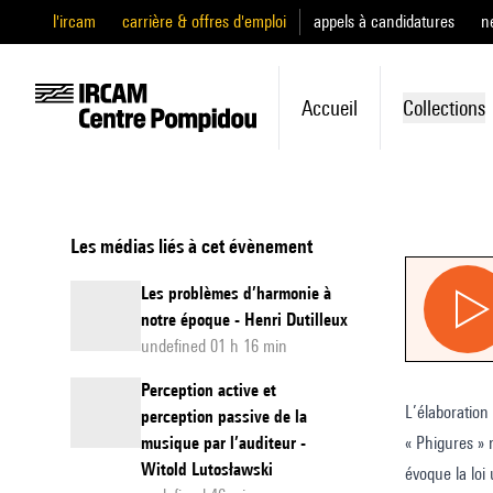
l'ircam
carrière & offres d'emploi
appels à candidatures
n
Accueil
Collections
Les médias liés à cet évènement
Les problèmes d’harmonie à
notre époque - Henri Dutilleux
undefined 01 h 16 min
Perception active et
L’élaboration 
perception passive de la
musique par l’auditeur -
« Phigures » 
Witold Lutosławski
évoque la loi