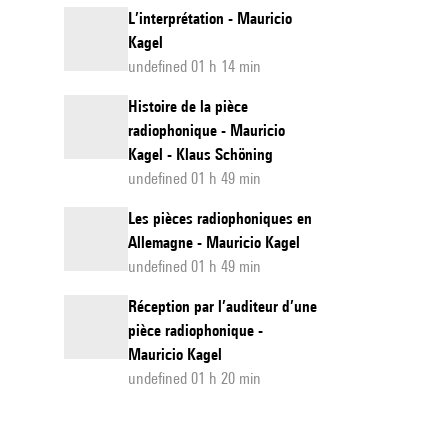
L’interprétation - Mauricio
Kagel
undefined 01 h 14 min
Histoire de la pièce
radiophonique - Mauricio
Kagel - Klaus Schöning
undefined 01 h 49 min
Les pièces radiophoniques en
Allemagne - Mauricio Kagel
undefined 01 h 49 min
Réception par l’auditeur d’une
pièce radiophonique -
Mauricio Kagel
undefined 01 h 20 min