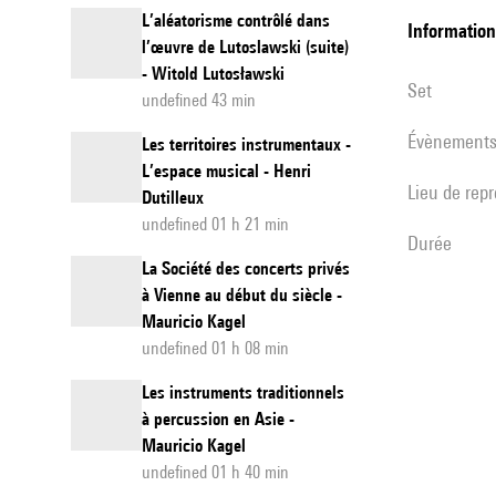
L’aléatorisme contrôlé dans
informatio
l’œuvre de Lutoslawski (suite)
- Witold Lutosławski
set
undefined 43 min
évènement
Les territoires instrumentaux -
L’espace musical - Henri
Lieu de rep
Dutilleux
undefined 01 h 21 min
durée
La Société des concerts privés
à Vienne au début du siècle -
Mauricio Kagel
undefined 01 h 08 min
Les instruments traditionnels
à percussion en Asie -
Mauricio Kagel
undefined 01 h 40 min