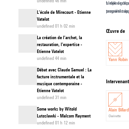
undefined 46 min
temples grecs
L’idée de dép
propriétés app
temporel très
L’école de Mirecourt - Etienne
Vatelot
undefined 01 h 02 min
Œuvre de
La création de l’archet, la
restauration, l’expertise -
Etienne Vatelot
undefined 44 min
Yann Robin
Débat avec Claude Samuel : La
facture instrumentale et la
intervenan
musique contemporaine -
Etienne Vatelot
undefined 31 min
Some works by Witold
Alain Billard
Lutoslawki - Malcom Rayment
clarinette
undefined 01 h 12 min