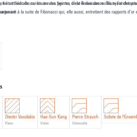
, les cathédrales ou les œuvres peintes de la Renaissance. Toute l’architectu
art était donc de construire des figures, c’est-à-dire des motifs ayant des pr
artenant à la suite de Fibonacci qui, elle aussi, entretient des rapports d’or 
 organisé.
ts
Dimitri Vassilakis
Hae-Sun Kang
Pierre Strauch
Soliste de l'Ense
piano
violon
violoncelle