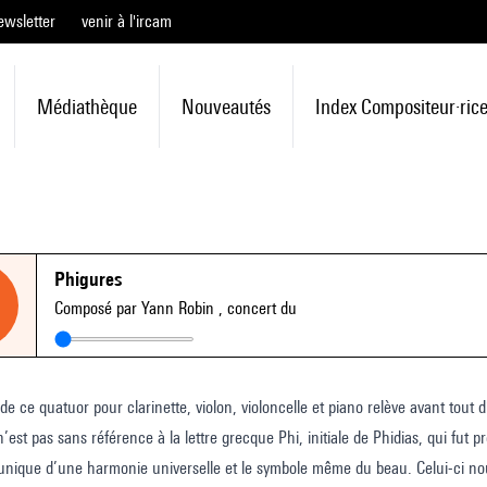
ewsletter
venir à l'ircam
Médiathèque
Nouveautés
Index Compositeur·ric
Phigures
Composé par Yann Robin
, concert du
de ce quatuor pour clarinette, violon, violoncelle et piano relève avant tout 
n’est pas sans référence à la lettre grecque Phi, initiale de Phidias, qui fut
 unique d’une harmonie universelle et le symbole même du beau. Celui-ci nous