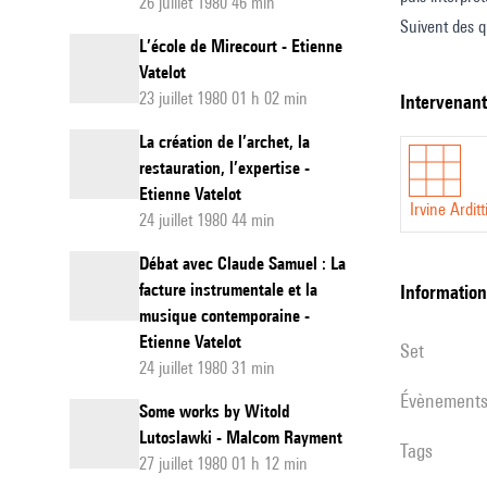
26 juillet 1980 46 min
Suivent des q
L’école de Mirecourt - Etienne
Vatelot
23 juillet 1980 01 h 02 min
intervenan
La création de l’archet, la
restauration, l’expertise -
Etienne Vatelot
Irvine Arditt
24 juillet 1980 44 min
Débat avec Claude Samuel : La
facture instrumentale et la
informatio
musique contemporaine -
Etienne Vatelot
set
24 juillet 1980 31 min
évènement
Some works by Witold
Lutoslawki - Malcom Rayment
Tags
27 juillet 1980 01 h 12 min