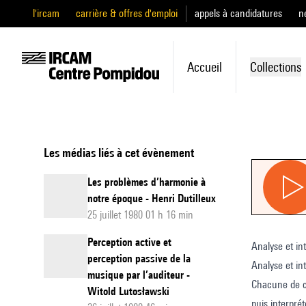
l'ircam
carrière & offres d'emploi
appels à candidatures
n
Accueil
Collections
Les médias liés à cet évènement
Les problèmes d’harmonie à
notre époque - Henri Dutilleux
25 juillet 1980 01 h 16 min
Perception active et
Analyse et in
perception passive de la
Analyse et in
musique par l’auditeur -
Chacune de c
Witold Lutosławski
puis interprét