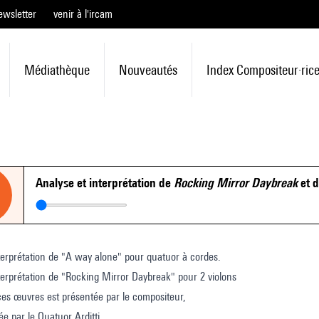
ewsletter
venir à l'ircam
Médiathèque
Nouveautés
Index Compositeur·ric
Analyse et interprétation de
Rocking Mirror Daybreak
et 
terprétation de "A way alone" pour quatuor à cordes.
terprétation de "Rocking Mirror Daybreak" pour 2 violons
es œuvres est présentée par le compositeur,
ée par le Quatuor Arditti.