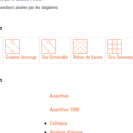
uestions posées par les stagiaires.
ts
i
Graeme Jennings
Dov Scheindlin
Rohan de Saram
Tōru Takemits
ns
Acanthes
s
Acanthes 1990
Colloque
Analyse d'œuvre