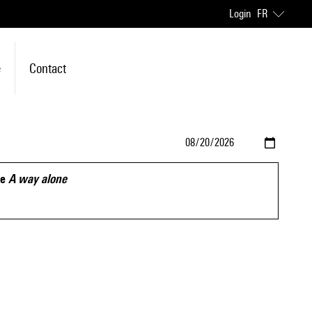
Login
FR
e
Contact
de
A way alone