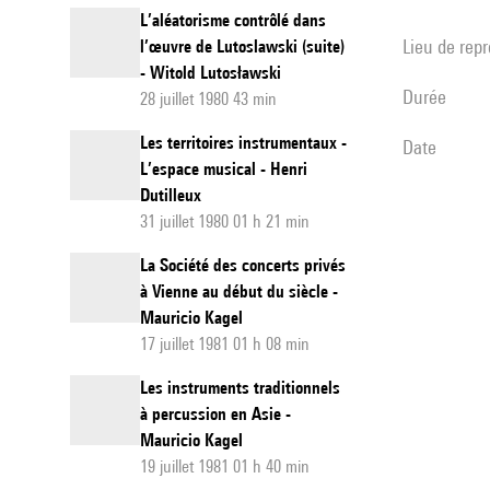
L’aléatorisme contrôlé dans
Lieu de rep
l’œuvre de Lutoslawski (suite)
- Witold Lutosławski
durée
28 juillet 1980 43 min
Les territoires instrumentaux -
date
L’espace musical - Henri
Dutilleux
31 juillet 1980 01 h 21 min
La Société des concerts privés
à Vienne au début du siècle -
Mauricio Kagel
17 juillet 1981 01 h 08 min
Les instruments traditionnels
à percussion en Asie -
Mauricio Kagel
19 juillet 1981 01 h 40 min