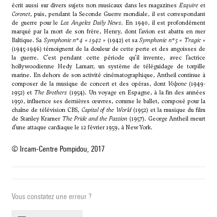
écrit aussi sur divers sujets non musicaux dans les magazines
Esquire
et
Coronet
, puis, pendant la Seconde Guerre mondiale, il est correspondant
de guerre pour le
Los Angeles Daily News
. En 1940, il est profondément
marqué par la mort de son frère, Henry, dont l’avion est abattu en mer
Baltique. Sa
Symphonie n° 4 « 1942 »
(1942) et sa
Symphonie n° 5 « Tragic »
(1945-1946) témoignent de la douleur de cette perte et des angoisses de
la guerre. C’est pendant cette période qu’il invente, avec l’actrice
hollywoodienne Hedy Lamarr, un système de téléguidage de torpille
marine. En dehors de son activité cinématographique, Antheil continue à
composer de la musique de concert et des opéras, dont
Volpone
(1949-
1952) et
The Brothers
(1954). Un voyage en Espagne, à la fin des années
1950, influence ses dernières œuvres, comme le ballet, composé pour la
chaîne de télévision CBS,
Capital of the World
(1952) et la musique du film
de Stanley Kramer
The Pride and the Passion
(1957). George Antheil meurt
d’une attaque cardiaque le 12 février 1959, à New York.
© Ircam-Centre Pompidou, 2017
Vous constatez une erreur ?