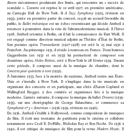
divers mécanismes produisant des bruits, qui rencontre un « succès de
scandale ». L’œuvre est reprise le 10 avril 1927, en première américaine,
au Carnegie Hall de New York. Si
A Jazz Symphony
(1925, révision en
1955), jouée en première partie du concert, reçoit un accueil favorable du
public, le
Ballet mécanique
est un échec retentissant qui décide Antheil à
renoncer à poursuivre dans la voie de l’ultramodernisme musical. À l’hiver
1928, Antheil retourne à Berlin, où il fait la connaissance de
Kurt Weill
. Il
est engagé comme directeur musical adjoint au Théâtre d’État de Berlin.
Son premier opéra
Transatlantic
(1927-1928) est créé le 25 mai 1930 à
Francfort. Au printemps 1931, il réside à nouveau en France. Deux bourses
Guggenheim (en 1932 et en 1933) lui permettent de composer son
deuxième opéra,
Helen Retires
, créé à New York le 28 février 1934. Durant
cette période, il compose aussi de la musique de chambre, dont le
Concerto pour quintette à vent
(1932).
À l’automne 1933, face à la montée du nazisme, Antheil rentre aux États-
Unis et s’installe à New York. Il s’implique dans la vie musicale en
organisant des concerts et en participant, aux côtés d’
Aaron Copland
et
Wallingford Riegger
, à des comités et organismes liés à la musique
moderne. L’année suivante, il compose la musique du ballet
Dreams
(1934-
1935), sur une chorégraphie de George Balanchine, et commence sa
Symphonie n° 3 « American »
(1936-1939, révision en 1946).
En 1936, Antheil s’établit à Hollywood, comme compositeur de musiques
de film. Il écrit une trentaine de partitions pour le cinéma et collabore
notamment avec Cecil B. DeMille, Nicholas Ray et Ben Hecht. De 1936 à
1940, il est critique de musiques de film pour la revue
Modern Music
. Il