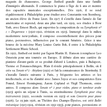
magasin de chaussures, George Antheil grandit dans une famille
d’immigrés allemands. Il commence le piano à l’âge de 6 ans et montre
des capacités musicales exceptionnelles. Dès 1916, il se rend
régulièrement à Philadelphie pour étudier avec Constantin von Sternberg,
un ancien élève de Franz Liszt. En 1917, il s’enrôle dans l’armée de l’air
américaine et reprend, deux ans plus tard, en 1919, ses études à New
York, avec
Ernest Bloch
, qui supervise la composition de sa
Symphonie n°
1 « Zingaresca »
(1920-1922, révision en 1923). Immergé dans le milieu
moderniste new-yorkais, il compose essentiellement des pièces pour
piano, percussives, influencées par le courant futuriste. Grâce à une
bourse de la mécène Mary Louise Curtis Bok, il entre à la Philadelphia
Settlement Music School.
En 1922, Antheil est invité par l’agent Martin H. Hanson à remplacer Leo
Ornstein pour une tournée en Europe. Il débute alors une carrière de
pianiste d’avant-garde et se produit d’abord à Londres, puis à Budapest,
Vienne et Donaueschingen. Mais il réside principalement à Berlin, où il
crée sa
Sonate n° 2 - Airplane
(1921) et fait la connaissance de
Stravinsky
. Il
s’installe l’année suivante à Paris, y fréquente les artistes et les
intellectuels, et se lie d’amitié avec James Joyce et ses compatriotes Ezra
Pound, Ernest Hemingway,
Aaron Copland
et
Virgil Thomson
, entre
autres. Il compose alors
Sonate n° 2 pour violon, piano et tambour arabe
(1923) après un séjour à Tunis, sa stravinskienne
Symphonie pour cinq
instruments
(1922, seconde version en 1923) et son
Concerto pour piano
(1926). Le 19 juin 1926, au Théâtre des Champs-Élysées, est créé
Ballet
mécanique
(1923-1924, révision en 1952-1953), pour pianos, percussions et