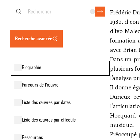
Frédéric Du
1980, il co
d'
Ivo Male
recherche avancée
formation a
avec Brian
Dans un pre
biographie
plusieurs fo
l’analyse p
parcours de l'œuvre
Il donne ég
Durieux re
liste des œuvres par dates
l'articulat
Hocquard et
liste des œuvres par effectifs
musique.
Préoccupé pa
ressources