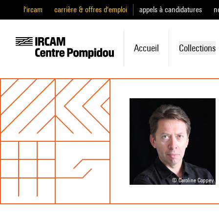
l'ircam
carrière & offres d'emploi
appels à candidatures
n
Accueil
Collections
© Caroline Coppey