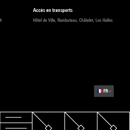
accès en transports
9h
Hôtel de Ville, Rambuteau, Châtelet, Les Halles
🇫🇷
FR