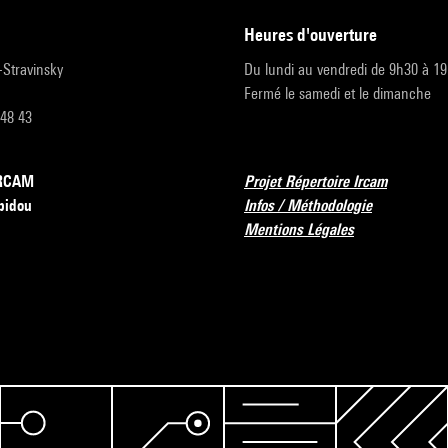
heures d'ouverture
r-Stravinsky
Du lundi au vendredi de 9h30 à 1
Fermé le samedi et le dimanche
 48 43
’IRCAM
Projet Répertoire Ircam
pidou
Infos / Méthodologie
Mentions Légales