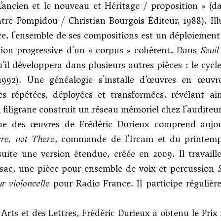
L’ancien et le nouveau et Héritage / proposition » (
tre Pompidou / Christian Bourgois Éditeur, 1988). Illu
e, l'ensemble de ses compositions est un déploiement
tion progressive d'un « corpus » cohérent. Dans
Seuil
’il développera dans plusieurs autres pièces : le cycl
-1992). Une généalogie s'installe d’œuvres en œuvre
s répétées, déployées et transformées, révélant ai
 filigrane construit un réseau mémoriel chez l'auditeur
ue des œuvres de Frédéric Durieux comprend aujour
re, not There
, commande de l’Ircam et du printemp
uite une version étendue, créée en 2009. Il travail
sac, une pièce pour ensemble de voix et percussion
r violoncelle
pour Radio France. Il participe réguliè
s Arts et des Lettres, Frédéric Durieux a obtenu le Pri