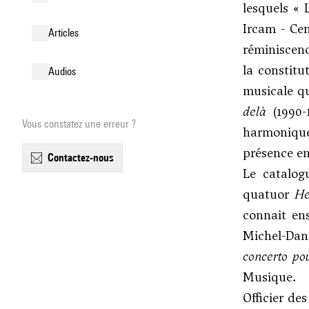
lesquels « 
Ircam - Cen
articles
réminiscenc
la constitu
audios
musicale qu
delà
(1990
Vous constatez une erreur ?
harmonique
présence en
contactez-nous
Le catalog
quatuor
He
connait ens
Michel-Dan
concerto pou
Musique.
Officier de