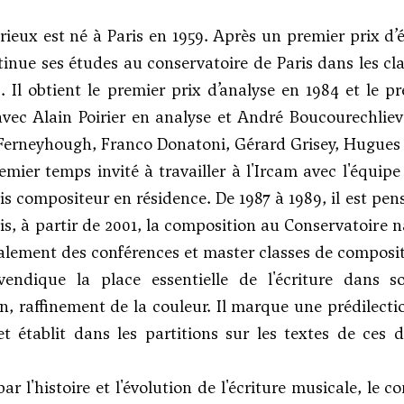
rieux est né à Paris en 1959. Après un premier prix d’
ntinue ses études au conservatoire de Paris dans les c
c
. Il obtient le premier prix d’analyse en 1984 et le 
vec Alain Poirier en analyse et
André Boucourechliev
 Ferneyhough,
Franco Donatoni
, Gérard Grisey,
Hugues 
mier temps invité à travailler à l'Ircam avec l'équipe
is compositeur en résidence. De 1987 à 1989, il est pens
uis, à partir de 2001, la composition au Conservatoire 
alement des conférences et master classes de compositio
vendique la place essentielle de l'écriture dans s
ion, raffinement de la couleur. Il marque une prédile
 établit dans les partitions sur les textes de ces d
r l'histoire et l'évolution de l'écriture musicale, le c