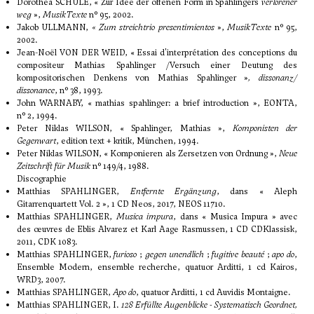
Dorothea SCHÜLE, « Zur Idee der offenen Form in Spahlingers
verlorener
weg
»,
MusikTexte
n° 95, 2002.
Jakob ULLMANN,
« Zum streichtrio presentimientos
»,
MusikTexte
n° 95,
2002.
Jean-Noël VON DER WEID, « Essai d'interprétation des conceptions du
compositeur Mathias Spahlinger /Versuch einer Deutung des
kompositorischen Denkens von Mathias Spahlinger »
, dissonanz/
dissonance
, n° 38, 1993.
John WARNABY, « mathias spahlinger: a brief introduction », EONTA,
n° 2, 1994.
Peter Niklas WILSON, « Spahlinger, Mathias »,
Komponisten der
Gegenwart
, edition text + kritik, München, 1994.
Peter Niklas WILSON, « Komponieren als Zersetzen von Ordnung »,
Neue
Zeitschrift für Musik
n° 149/4, 1988.
Discographie
Matthias SPAHLINGER,
Entfernte Ergänzung
, dans « Aleph
Gitarrenquartett Vol. 2 », 1 CD Neos, 2017, NEOS 11710.
Matthias SPAHLINGER,
Musica impura
, dans « Musica Impura » avec
des œuvres de Eblis Alvarez et Karl Aage Rasmussen, 1 CD CDKlassisk,
2011, CDK 1083.
Matthias SPAHLINGER,
furioso
;
gegen unendlich
;
fugitive beauté
;
apo do
,
Ensemble Modern, ensemble recherche, quatuor Arditti, 1 cd Kairos,
WRD3, 2007.
Matthias SPAHLINGER,
Apo do
, quatuor Arditti, 1 cd Auvidis Montaigne.
Matthias SPAHLINGER, I.
128 Erfüllte Augenblicke - Systematisch Geordnet,