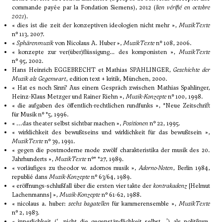
commande payée par la Fondation Siemens), 2012 (
lien vérifié en octobre
2021
).
« dies ist die zeit der konzeptiven ideologien nicht mehr »,
MusikTexte
n° 113, 2007.
«
Sphärenmusik
von Nicolaus A. Huber »,
MusikTexte
n° 108, 2006.
« konzepte zur ver(über)flüssigung… des komponisten »,
MusikTexte
n° 95, 2002.
Hans Heinrich EGGEBRECHT et Mathias SPAHLINGER,
Geschichte der
Musik als Gegenwart
, edition text + kritik, München, 2000.
« Hat es noch Sinn? Aus einem Gespräch zwischen Mathias Spahlinger,
Heinz-Klaus Metzger und Rainer Riehn »,
Musik-Konzepte
n° 100, 1998.
« die aufgaben des öffentlich-rechtlichen rundfunks », *Neue Zeitschrift
für Musik n° *5, 1996.
« ...das theater selbst sichtbar machen »,
Positionen
n° 22, 1995.
« wirklichkeit des bewußtseins und wirklichkeit für das bewußtsein »,
MusikTexte
n° 39, 1991.
« gegen die postmoderne mode zwölf charakteristika der musik des 20.
Jahrhunderts »,
MusikTexte
n°* *27, 1989.
« vorläufiges zu theodor w. adornos musik »,
Adorno-Noten
, Berlin 1984,
republié dans
Musik-Konzepte
n° 63/64, 1989.
« eröffnungs-schlußfall über die ersten vier takte der
kontrakadenz
[Helmut
Lachenmanns] »,
Musik-Konzepte
n° 61-62, 1988.
« nicolaus a. huber:
sechs bagatellen
für kammerensemble »,
MusikTexte
n° 2, 1983.
« innerlichkeit (‘...nicht die gegenständlichkeit selbst...’) als politikum.