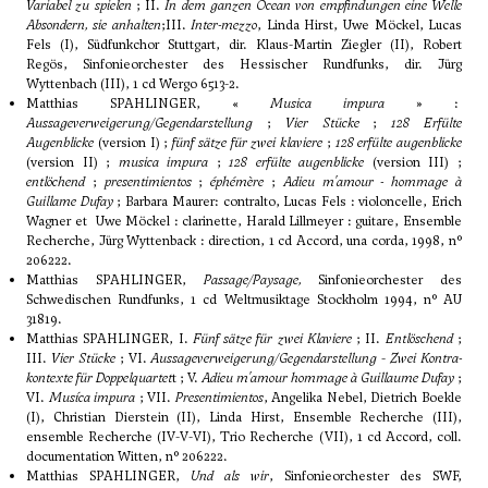
Variabel zu spielen
; II.
In dem ganzen Ocean von empfindungen eine Welle
Absondern, sie anhalten
;III.
Inter-mezzo
, Linda Hirst, Uwe Möckel, Lucas
Fels (I), Südfunkchor Stuttgart, dir. Klaus-Martin Ziegler (II), Robert
Regös, Sinfonieorchester des Hessischer Rundfunks, dir. Jürg
Wyttenbach (III), 1 cd Wergo 6513-2.
Matthias SPAHLINGER, «
Musica impura
» :
Aussageverweigerung/Gegendarstellung
;
Vier Stücke
;
128 Erfülte
Augenblicke
(version I) ;
fünf sätze für zwei klaviere
;
128 erfülte augenblicke
(version II) ;
musica impura
;
128 erfülte augenblicke
(version III) ;
entlöchend
;
presentimientos
;
éphémère
;
Adieu m'amour - hommage à
Guillame Dufay
; Barbara Maurer: contralto, Lucas Fels : violoncelle, Erich
Wagner et Uwe Möckel : clarinette, Harald Lillmeyer : guitare, Ensemble
Recherche, Jürg Wyttenback : direction, 1 cd Accord, una corda, 1998, n°
206222.
Matthias SPAHLINGER,
Passage/Paysage,
Sinfonieorchester des
Schwedischen Rundfunks, 1 cd Weltmusiktage Stockholm 1994, n° AU
31819.
Matthias SPAHLINGER, I.
Fünf sätze für zwei Klaviere
; II.
Entlöschend
;
III.
Vier Stücke
; VI.
Aussageverweigerung/Gegendarstellung
-
Zwei Kontra-
kontexte für Doppelquartet
t ; V.
Adieu m'amour hommage à Guillaume Dufay
;
VI.
Musíca impura
; VII.
Presentimientos
, Angelika Nebel, Dietrich Boekle
(I), Christian Dierstein (II), Linda Hirst, Ensemble Recherche (III),
ensemble Recherche (IV-V-VI), Trio Recherche (VII), 1 cd Accord, coll.
documentation Witten, n° 206222.
Matthias SPAHLINGER,
Und als wir
, Sinfonieorchester des SWF,