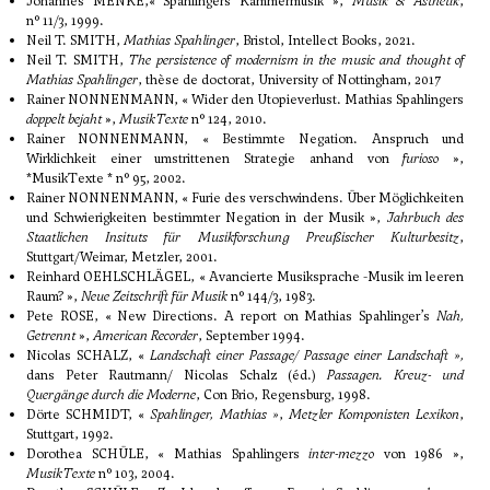
Johannes MENKE,« Spahlingers Kammermusik »,
Musik & Ästhetik
,
n° 11/3, 1999.
Neil T. SMITH,
Mathias Spahlinger
, Bristol, Intellect Books, 2021.
Neil T. SMITH,
The persistence of modernism in the music and thought of
Mathias Spahlinger
, thèse de doctorat, University of Nottingham, 2017
Rainer NONNENMANN, « Wider den Utopieverlust. Mathias Spahlingers
doppelt bejaht
»,
MusikTexte
n° 124, 2010.
Rainer NONNENMANN, « Bestimmte Negation. Anspruch und
Wirklichkeit einer umstrittenen Strategie anhand von
furioso
»,
*MusikTexte * n° 95, 2002.
Rainer NONNENMANN, « Furie des verschwindens. Über Möglichkeiten
und Schwierigkeiten bestimmter Negation in der Musik »,
Jahrbuch des
Staatlichen Insituts für Musikforschung Preußischer Kulturbesitz
,
Stuttgart/Weimar, Metzler, 2001.
Reinhard OEHLSCHLÄGEL, « Avancierte Musiksprache -Musik im leeren
Raum? »,
Neue Zeitschrift für Musik
n° 144/3, 1983.
Pete ROSE, « New Directions. A report on Mathias Spahlinger’s
Nah,
Getrennt
»,
American Recorder
, September 1994.
Nicolas SCHALZ, «
Landschaft einer Passage/ Passage einer Landschaft »,
dans Peter Rautmann/ Nicolas Schalz (éd.)
Passagen. Kreuz- und
Quergänge durch die Moderne
, Con Brio, Regensburg, 1998.
Dörte SCHMIDT, «
Spahlinger, Mathias »
,
Metzler Komponisten Lexikon
,
Stuttgart, 1992.
Dorothea SCHÜLE, « Mathias Spahlingers
inter-mezzo
von 1986 »,
MusikTexte
n° 103, 2004.