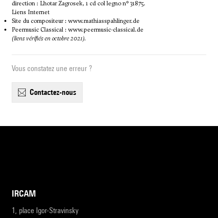
direction : Lhotar Zagrosek, 1 cd col legno n° 31875.
Liens Internet
Site du compositeur :
www.mathiasspahlinger.de
Peermusic Classical :
www.peermusic-classical.de
(liens vérifiés en octobre 2021).
Vous constatez une erreur ?
contactez-nous
IRCAM
1, place Igor-Stravinsky