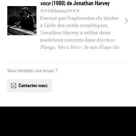
voco
(1980) de Jonathan Harvey
###Résumé###
Fasciné par l’exploration du timbre
à l’aide des outils numériques,
Jonathan Harvey a utilisé deux
matériaux concrets dans
Mortuos
Plango, Vivos Voco
: le son d’une clo
Vous constatez une erreur ?
contactez-nous