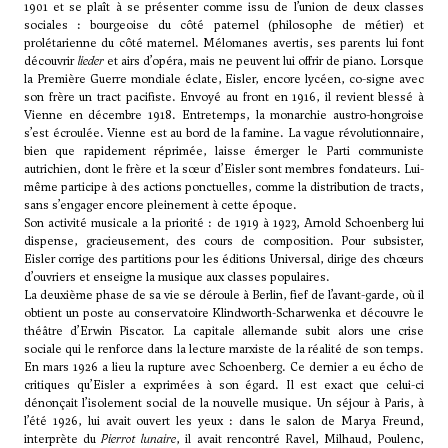
1901 et se plaît à se présenter comme issu de l’union de deux classes
sociales : bourgeoise du côté paternel (philosophe de métier) et
prolétarienne du côté maternel. Mélomanes avertis, ses parents lui font
découvrir
lieder
et airs d’opéra, mais ne peuvent lui offrir de piano. Lorsque
la Première Guerre mondiale éclate, Eisler, encore lycéen, co-signe avec
son frère un tract pacifiste. Envoyé au front en 1916, il revient blessé à
Vienne en décembre 1918. Entretemps, la monarchie austro-hongroise
s’est écroulée. Vienne est au bord de la famine. La vague révolutionnaire,
bien que rapidement réprimée, laisse émerger le Parti communiste
autrichien, dont le frère et la sœur d’Eisler sont membres fondateurs. Lui-
même participe à des actions ponctuelles, comme la distribution de tracts,
sans s’engager encore pleinement à cette époque.
Son activité musicale a la priorité : de 1919 à 1923,
Arnold Schoenberg
lui
dispense, gracieusement, des cours de composition. Pour subsister,
Eisler corrige des partitions pour les éditions Universal, dirige des chœurs
d’ouvriers et enseigne la musique aux classes populaires.
La deuxième phase de sa vie se déroule à Berlin, fief de l’avant-garde, où il
obtient un poste au conservatoire Klindworth-Scharwenka et découvre le
théâtre d’Erwin Piscator. La capitale allemande subit alors une crise
sociale qui le renforce dans la lecture marxiste de la réalité de son temps.
En mars 1926 a lieu la rupture avec Schoenberg. Ce dernier a eu écho de
critiques qu’Eisler a exprimées à son égard. Il est exact que celui-ci
dénonçait l’isolement social de la nouvelle musique. Un séjour à Paris, à
l’été 1926, lui avait ouvert les yeux : dans le salon de Marya Freund,
interprète du
Pierrot lunaire
, il avait rencontré
Ravel
,
Milhaud
,
Poulenc
,