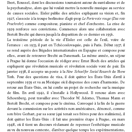
Ibert
,
Roussel
, dont les discussions tournaient autour du surréalisme et de
la psychanalyse, alors que lui voulait mettre la nouvelle musique au service
de causes sociales. Eisler publie des articles expliquant sa vision et, fin
1927, s’associe à la troupe berlinoise d’agit-prop
Le Porte-voix rouge
(
Das rote
Prachrohr
) comme compositeur, pianiste et chef d’orchestre. La crise de
1929 renforce ses convictions. Commence alors une collaboration avec
Bertolt Brecht qui durera jusqu’à la disparition de ce dernier en 1956.
La troisième période de la vie d’Eisler est celle de l’exil, voire de
l’errance : en 1933, il part en Tchécoslovaquie, puis à Paris. Début 1937, il
se rend auprès des Brigades internationales en Espagne et compose pour
elles, avant de retrouver Brecht au Danemark. La même année, un séjour
à Prague lui donne l’occasion de rédiger avec Ernst Bloch des articles qui
expliquent que révolution musicale et révolution sociale vont de pair. En
janvier 1938, il accepte un poste à la
New School for Social Resarch
de New
York. Pour des questions de visa, il doit quitter les États-Unis d’avril à
septembre 1939 et va au Mexique où il dispense des cours d’harmonie. De
retour aux États-Unis, on lui confie un projet de recherche sur la musique
de film. En avril 1942, il s’installe à Hollywood. Il renoue alors avec
Schoenberg, peut travailler avec Theodor W. Adorno, Thomas Mann et
Bertolt Brecht, et compose pour le cinéma. Convoqué à la fin de la guerre
devant la commission sur les activités non américaines, dénoncé, comme
son frère Gerhart, par sa sœur (qui tenait ses frères pour des staliniens), il
doit quitter les États-Unis : il fait une première étape à Prague, en mars
1948, où il tient un discours réclamant de repenser l’esthétique musicale
au vu du nouveau contexte, d’arrêter quelque temps les expérimentations,