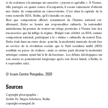
et de redonner à la musique un caractère « joyeux et agréable ». À Vienne,
ville partagée en quatre zones d’occupation, il essaie vainement d’obtenir
une chaire de composition au conservatoire. C’est dans la capitale de la
toute nouvelle RDA, Berlin, qu’il s’installe en 1949.
Bien que compositeur officiel, notamment de l’hymne national est-
allemand, Eisler se heurte aux responsables culturels. Sa nationalité
autrichienne lui permet de trouver un refuge provisoire à Vienne lors des
tracasseries que lui inflige le régime. Malgré tout célébré en RDA comme
compositeur national, participant à la « vitrine » culturelle du nouvel État,
Eisler était dans un entre-deux : pour lui, la modernité musicale devait être
au service de la révolution sociale que le Parti socialiste unifié (SED)
semblait en passe de réaliser ; mais ce même parti décriait la modernité
artistique comme ayant fait le lit du fascisme. Les débats idéologiques sur
son œuvre se poursuivront longtemps après son décès brutal, à Berlin, le
6 septembre 1962.
© Ircam-Centre Pompidou, 2020
sources
Copyright photographie :
Archiv Dr. Jürgen Schebera, Berlin
copyright
neumgraf.de