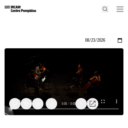
0:00
/
0:00
1x
The