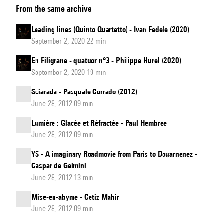
From the same archive
Lehmann
discontinuity
Leading lines (Quinto Quartetto) - Ivan Fedele (2020)
September 2, 2020 22 min
En Filigrane - quatuor n°3 - Philippe Hurel (2020)
September 2, 2020 19 min
Sciarada - Pasquale Corrado (2012)
June 28, 2012 09 min
Lumière : Glacée et Réfractée - Paul Hembree
June 28, 2012 09 min
YS - A imaginary Roadmovie from Paris to Douarnenez -
Caspar de Gelmini
June 28, 2012 13 min
Mise-en-abyme - Cetiz Mahir
June 28, 2012 09 min