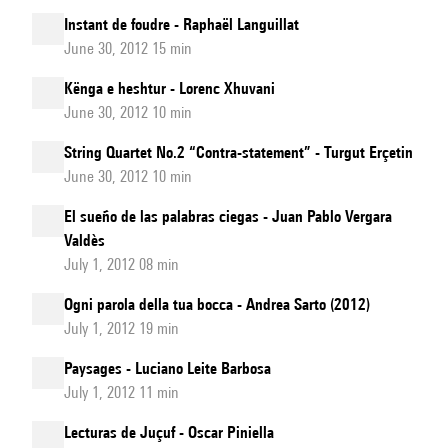
Instant de foudre - Raphaël Languillat
June 30, 2012 15 min
Kënga e heshtur - Lorenc Xhuvani
June 30, 2012 10 min
String Quartet No.2 “Contra-statement” - Turgut Erçetin
June 30, 2012 10 min
El sueño de las palabras ciegas - Juan Pablo Vergara
Valdès
July 1, 2012 08 min
Ogni parola della tua bocca - Andrea Sarto (2012)
July 1, 2012 19 min
Paysages - Luciano Leite Barbosa
July 1, 2012 11 min
Lecturas de Juçuf - Oscar Piniella