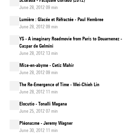
Sciarada - Pasquale Corrado (2012)
June 28, 2012 09 min
Lumière : Glacée et Réfractée - Paul Hembree
June 28, 2012 09 min
YS - A imaginary Roadmovie from Paris to Douarnenez -
Caspar de Gelmini
June 28, 2012 13 min
Mise-en-abyme - Cetiz Mahir
June 28, 2012 09 min
The Re-Emergence of Time - Wei-Chieh Lin
June 28, 2012 11 min
Elocutio - Tonalli Magana
June 25, 2012 07 min
Pléonasme - Jeremy Wagner
June 30, 2012 11 min