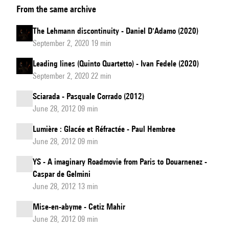
From the same archive
Filigrane
-
The Lehmann discontinuity - Daniel D'Adamo (2020)
quatuor
September 2, 2020 19 min
n°3
Leading lines (Quinto Quartetto) - Ivan Fedele (2020)
September 2, 2020 22 min
Sciarada - Pasquale Corrado (2012)
June 28, 2012 09 min
Lumière : Glacée et Réfractée - Paul Hembree
June 28, 2012 09 min
YS - A imaginary Roadmovie from Paris to Douarnenez -
Caspar de Gelmini
June 28, 2012 13 min
Mise-en-abyme - Cetiz Mahir
June 28, 2012 09 min