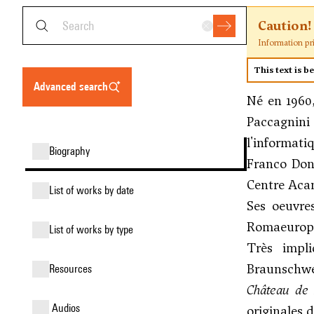
Caution!
Information pr
This text is b
advanced search
Né en 1960,
Paccagnini 
l'informati
biography
Franco Don
Centre Acan
list of works by date
Ses oeuvre
Romaeuropa.
list of works by type
Très impl
Braunschwe
resources
Château de 
audios
originales d