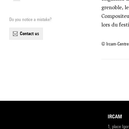
grenoble, l
Compositeur
Do you notice a mistake?
lors du fest
contact us
© Ircam-Centre
IRCAM
1, place Igo