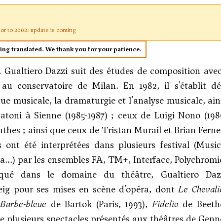
ior to 2002: update is coming
eing translated. We thank you for your patience.
 Gualtiero Dazzi suit des études de composition avec
au conservatoire de Milan. En 1982, il s'établit dé
que musicale, la dramaturgie et l'analyse musicale, ain
atoni
à Sienne (1985-1987) ; ceux de Luigi Nono (198
thes ; ainsi que ceux de Tristan Murail et Brian Fer
s ont été interprétées dans plusieurs festival (Mus
..) par les ensembles FA, TM+, Interface, Polychromie
iqué dans le domaine du théâtre, Gualtiero Daz
ig pour ses mises en scène d'opéra, dont
Le Chevali
Barbe-bleue
de
Bartok
(Paris, 1993),
Fidelio
de Beetho
e plusieurs spectacles présentés aux théâtres de Gennevi