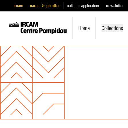
ircam
career & job offer
calls for application
newsletter
Home
Collections