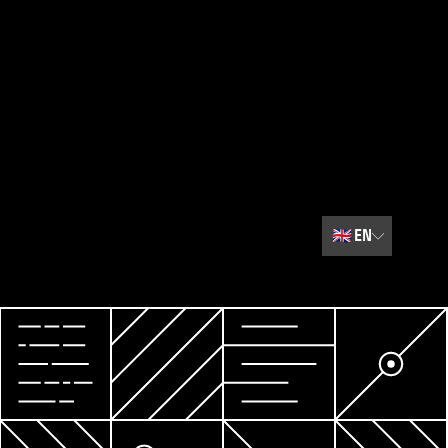
🇬🇧
EN