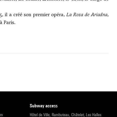
, il a créé son premier opéra,
La Rosa de Ariadna
,
à Paris.
subway access
pm
Hôtel de Ville, Rambuteau, Châtelet, Les Halles