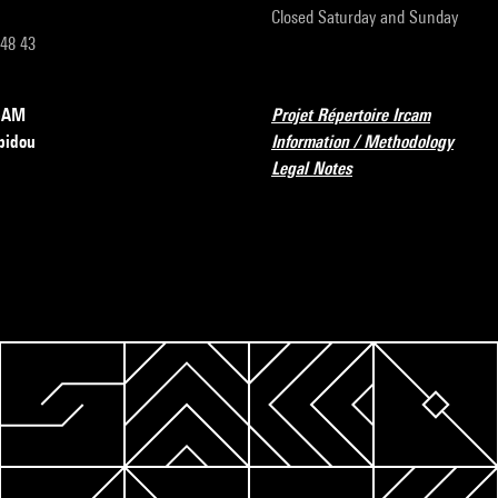
Closed Saturday and Sunday
 48 43
RCAM
Projet Répertoire Ircam
pidou
Information / Methodology
Legal Notes