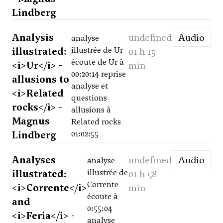
Lindberg
Analysis
undefined
Audio
analyse
illustrated:
illustrée de Ur
01 h 15
écoute de Ur à
<i>Ur</i> -
min
00:20:14 reprise
allusions to
analyse et
<i>Related
questions
rocks</i> -
allusions à
Magnus
Related rocks
Lindberg
01:02:55
Analyses
undefined
Audio
analyse
illustrated:
illustrée de
01 h 58
Corrente
<i>Corrente</i>
min
écoute à
and
0:55:04
<i>Feria</i> -
analyse