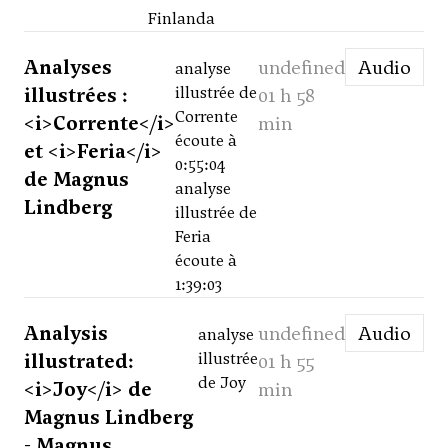
Finlanda
Analyses
undefined
Audio
analyse
illustrées :
illustrée de
01 h 58
Corrente
<i>Corrente</i>
min
écoute à
et <i>Feria</i>
0:55:04
de Magnus
analyse
Lindberg
illustrée de
Feria
écoute à
1:39:03
Analysis
undefined
Audio
analyse
illustrated:
illustrée
01 h 55
de Joy
<i>Joy</i> de
min
Magnus Lindberg
- Magnus