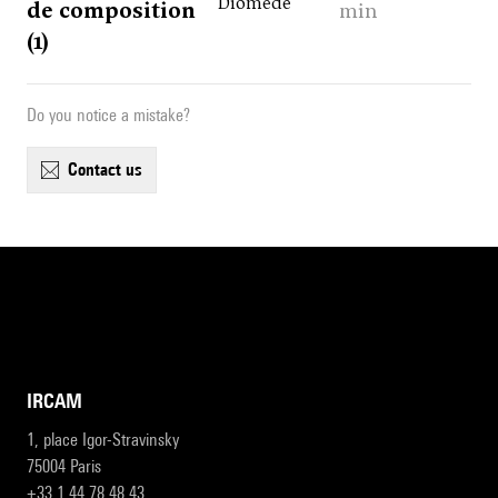
Diomède
de composition
min
(1)
Do you notice a mistake?
contact us
IRCAM
1, place Igor-Stravinsky
75004 Paris
+33 1 44 78 48 43