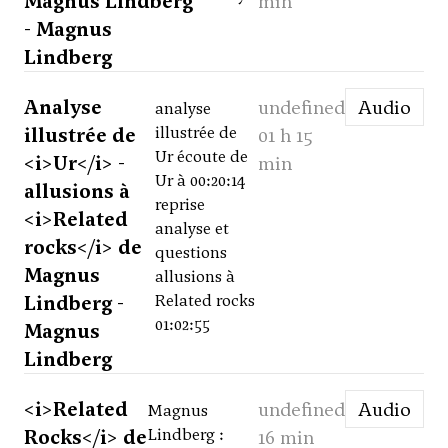
Magnus Lindberg
min
- Magnus
Lindberg
Analyse
undefined
Audio
analyse
illustrée de
illustrée de
01 h 15
Ur écoute de
<i>Ur</i> -
min
Ur à 00:20:14
allusions à
reprise
<i>Related
analyse et
rocks</i> de
questions
Magnus
allusions à
Lindberg -
Related rocks
01:02:55
Magnus
Lindberg
<i>Related
undefined
Audio
Magnus
Rocks</i> de
Lindberg :
16 min