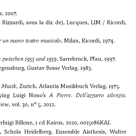
, 2007.
Rizzardi, sous la dir. de), Lucques, LIM / Ricordi,
r un nuovo teatro musicale
, Milan, Ricordi, 1974.
n zwischen 1955 und 1959
, Sarrebruck, Pfau, 1997.
egensburg, Gustav Bosse Verlag, 1983.
r Musik
, Zurich, Atlantis Musikbuch Verlag, 1975.
ying Luigi Nono’s
A Pierre. Dell'azzurro silenzio,
view
, vol. 30, n° 5, 2012.
erluigi Billone, 1 cd Kairos, 2020, 0015086KAI.
, Schola Heidelberg, Ensemble Aisthesis, Walter