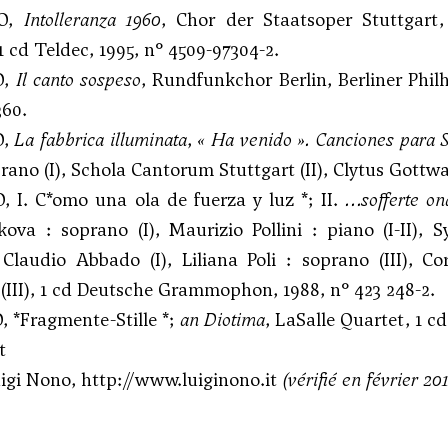
NO,
Intolleranza 1960
, Chor der Staatsoper Stuttgart,
1 cd Teldec, 1995, n° 4509-97304-2.
O,
Il canto sospeso
, Rundfunkchor Berlin, Berliner Phil
360.
O,
La fabbrica illuminata
,
« Ha venido ».
Canciones para S
rano (I), Schola Cantorum Stuttgart (II), Clytus Gottwal
 I. C*omo una ola de fuerza y luz *; II.
…sofferte o
kova : soprano (I), Maurizio Pollini : piano (I-II)
 Claudio Abbado (I), Liliana Poli : soprano (III), 
 (III), 1 cd Deutsche Grammophon, 1988, n° 423 248-2.
 *Fragmente-Stille *;
an Diotima
, LaSalle Quartet, 1 
t
uigi Nono,
http://www.luiginono.it
(vérifié en février 201