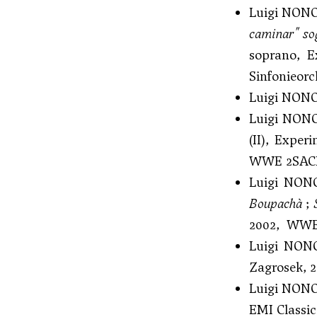
Luigi NON
caminar" so
soprano, E
Sinfonieorc
Luigi NON
Luigi NON
(II), Exper
WWE 2SACD
Luigi NON
Boupachà
;
2002, WWE
Luigi NON
Zagrosek, 2
Luigi NON
EMI Classics