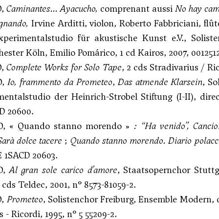
O,
Caminantes... Ayacucho,
comprenant aussi
No hay cami
gnando,
Irvine Arditti, violon, Roberto Fabbriciani, f
xperimentalstudio für akustische Kunst e.V., Sol
hester Köln, Emilio Pomárico, 1 cd Kairos, 2007, 001251
O,
Complete Works for Solo Tape
, 2 cds Stradivarius / Ri
O,
Io, frammento da Prometeo
,
Das atmende Klarsein
, So
imentalstudio der Heinrich-Strobel Stiftung (I-II), dir
 20600.
O, « Quando stanno morendo »
: “Ha venido”, Cancio
Sarà dolce tacere
;
Quando stanno morendo. Diario polacc
 1SACD 20603.
O,
Al gran sole carico d’amore
, Staatsopernchor Stuttg
 cds Teldec, 2001, n° 8573-81059-2.
O,
Prometeo
, Solistenchor Freiburg, Ensemble Modern, 
 - Ricordi, 1995, n° 5 55209-2.