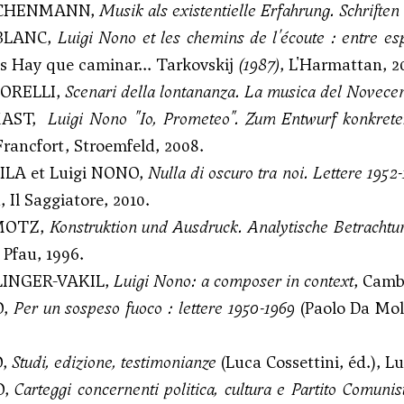
ACHENMANN,
Musik als existentielle Erfahrung. Schriften
BLANC,
Luigi Nono et les chemins de l'écoute : entre e
s Hay que caminar... Tarkovskij
(1987)
, L'Harmattan, 2
MORELLI,
Scenari della lontananza. La musica del Novecent
 MAST,
Luigi Nono "Io, Prometeo". Zum Entwurf konkreter 
 Francfort, Stroemfeld, 2008.
ILA et Luigi NONO,
Nulla di oscuro tra noi. Lettere 1952
, Il Saggiatore, 2010.
 MOTZ,
Konstruktion und Ausdruck. Analytische Betrachtu
 Pfau, 1996.
ELINGER-VAKIL,
Luigi Nono: a composer in context
, Camb
O,
Per un sospeso fuoco
:
lettere 1950-1969
(Paolo Da Moli
O,
Studi, edizione, testimonianze
(Luca Cossettini, éd.), L
O,
Carteggi concernenti politica, cultura e Partito Comunis