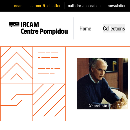
ircam
career & job offer
calls for application
newsletter
Home
Collections
© archivio Luigi Nono