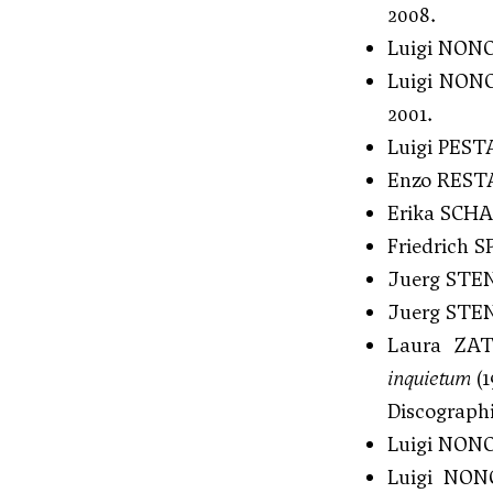
2008.
Luigi NON
Luigi NON
2001.
Luigi PESTA
Enzo RESTAG
Erika SCH
Friedrich
Juerg STE
Juerg STENZ
Laura ZAT
inquietum
(1
Discograph
Luigi NON
Luigi NO