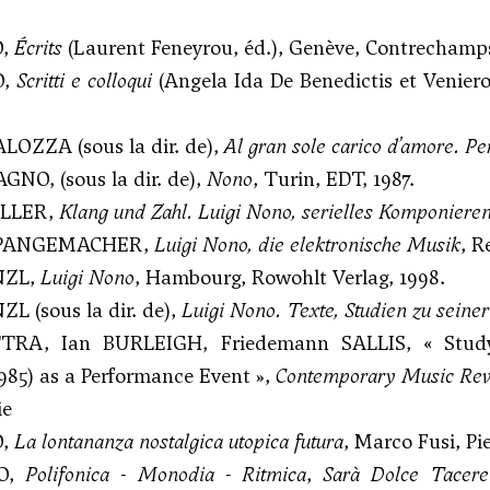
O,
Écrits
(Laurent Feneyrou, éd.), Genève, Contrechamps
O,
Scritti e colloqui
(Angela Ida De Benedictis et Veniero 
LOZZA (sous la dir. de),
Al gran sole carico d’amore. Pe
NO, (sous la dir. de),
Nono
, Turin, EDT, 1987.
ALLER,
Klang und Zahl. Luigi Nono, serielles Komponiere
 SPANGEMACHER,
Luigi Nono, die elektronische Musik
, R
NZL,
Luigi Nono
, Hambourg, Rowohlt Verlag, 1998.
L (sous la dir. de),
Luigi Nono. Texte, Studien zu seine
TRA, Ian BURLEIGH, Friedemann SALLIS, « Stud
985) as a Performance Event »,
Contemporary Music Re
ie
O,
La lontananza nostalgica utopica futura
, Marco Fusi, Pi
NO,
Polifonica - Monodia - Ritmica
,
Sarà Dolce Tacere