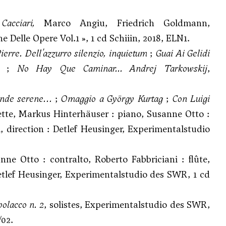
Cacciari,
Marco Angiu, Friedrich Goldmann,
 Delle Opere Vol.1 », 1 cd Schiiin, 2018, ELN1.
ierre. Dell'azzurro silenzio, inquietum
;
Guai Ai Gelidi
;
No Hay Que Caminar...
Andrej Tarkowskij
,
onde serene…
;
Omaggio a György Kurtag
;
Con Luigi
inette, Markus Hinterhäuser : piano, Susanne Otto :
 direction : Detlef Heusinger, Experimentalstudio
nne Otto : contralto, Roberto Fabbriciani : flûte,
Detlef Heusinger, Experimentalstudio des SWR, 1 cd
olacco n. 2
, solistes, Experimentalstudio des SWR,
/02.