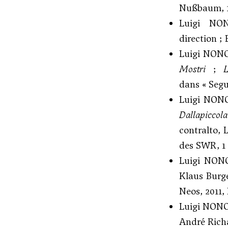
Nußbaum, 1 
Luigi N
direction ;
Luigi NON
Mostri
;
dans « Segu
Luigi NON
Dallapiccola
contralto, 
des SWR, 1 
Luigi NON
Klaus Burge
Neos, 2011,
Luigi NON
André Richa