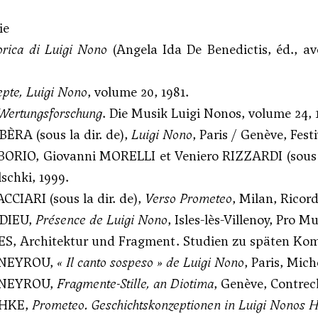
ie
orica di Luigi Nono
(Angela Ida De Benedictis, éd., av
pte, Luigi Nono
, volume 20, 1981.
 Wertungsforschung
. Die Musik Luigi Nonos, volume 24, 
BÈRA (sous la dir. de),
Luigi Nono
, Paris / Genève, Fes
BORIO, Giovanni MORELLI et Veniero RIZZARDI (sous l
lschki, 1999.
CIARI (sous la dir. de),
Verso Prometeo
, Milan, Ricord
ADIEU,
Présence de Luigi Nono
, Isles-lès-Villenoy, Pro Mu
S, Architektur und Fragment. Studien zu späten Komp
ENEYROU,
« Il canto sospeso » de Luigi Nono
, Paris, Mic
ENEYROU,
Fragmente-Stille, an Diotima
, Genève, Contre
CHKE,
Prometeo. Geschichtskonzeptionen in Luigi Nonos H