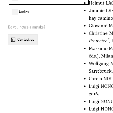
Helmut L
Jimmie LE
audios
hay camino
Giovanni 
Do you notice a mistake?
Christine
contact us
Prometeo"
,
Massimo M
éds.), Milan
Wolfgang
Sarrebruck,
Carola NI
Luigi NON
2016.
Luigi NON
Luigi NON