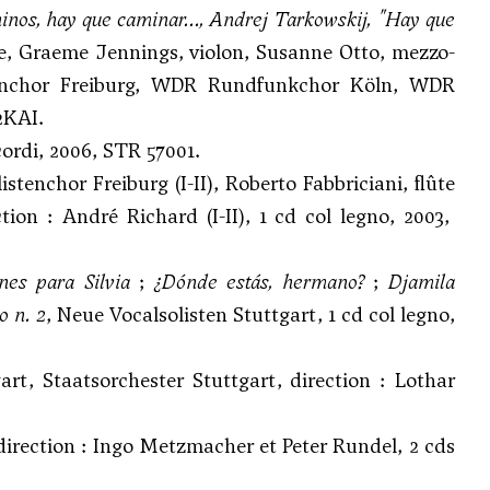
nos, hay que caminar..., Andrej Tarkowskij, "Hay que
lûte, Graeme Jennings, violon, Susanne Otto, mezzo-
istenchor Freiburg, WDR Rundfunkchor Köln, WDR
2KAI.
cordi, 2006, STR 57001.
listenchor Freiburg (I-II), Roberto Fabbriciani, flûte
ection : André Richard (I-II), 1 cd col legno, 2003,
nes para Silvia
;
¿Dónde estás, hermano?
;
Djamila
o n. 2
, Neue Vocalsolisten Stuttgart, 1 cd col legno,
art, Staatsorchester Stuttgart, direction : Lothar
direction : Ingo Metzmacher et Peter Rundel, 2 cds