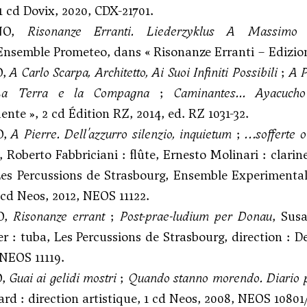
cd Dovix, 2020, CDX-21701.
ONO,
Risonanze Erranti. Liederzyklus A Massimo
 Ensemble Prometeo, dans « Risonanze Erranti – Edizione
O,
A Carlo Scarpa, Architetto, Ai Suoi Infiniti Possibili
;
A P
La Terra e la Compagna
;
Caminantes... Ayacucho
ente », 2 cd Édition RZ, 2014, ed. RZ 1031-32.
O,
A Pierre. Dell'azzurro silenzio, inquietum
;
…sofferte 
, Roberto Fabbriciani : flûte, Ernesto Molinari : clar
Les Percussions de Strasbourg, Ensemble Experimental,
cd Neos, 2012, NEOS 11122.
O,
Risonanze errant
;
Post-prae-ludium per Donau
, Susa
r : tuba, Les Percussions de Strasbourg, direction : 
 NEOS 11119.
O,
Guai ai gelidi mostri
;
Quando stanno morendo. Diario p
rd : direction artistique, 1 cd Neos, 2008, NEOS 10801