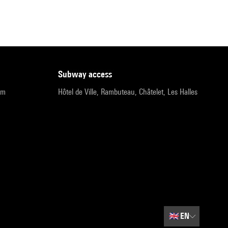
subway access
pm
Hôtel de Ville, Rambuteau, Châtelet, Les Halles
🇬🇧
EN