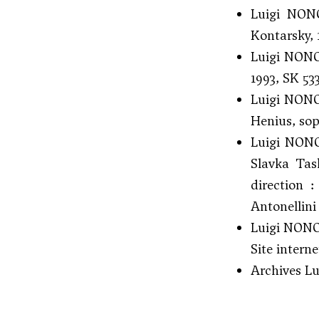
Luigi NO
Kontarsky, 
Luigi NON
1993, SK 53
Luigi NON
Henius, sop
Luigi NONO,
Slavka Tas
direction :
Antonellini
Luigi NONO,
Site interne
Archives L