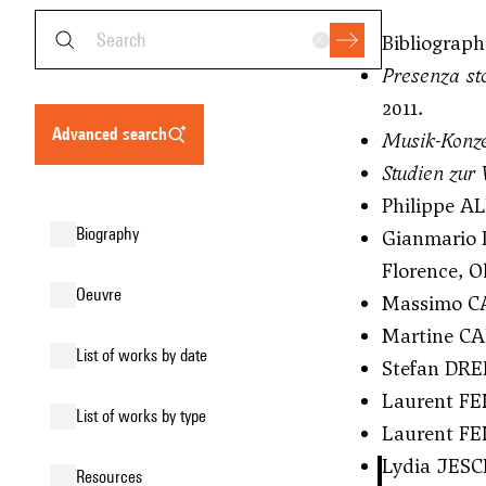
Bibliograph
Presenza st
2011.
advanced search
Musik-Konze
Studien zur
Philippe AL
biography
Gianmario 
Florence, O
oeuvre
Massimo CAC
Martine C
list of works by date
Stefan DREE
Laurent F
list of works by type
Laurent F
Lydia JES
resources