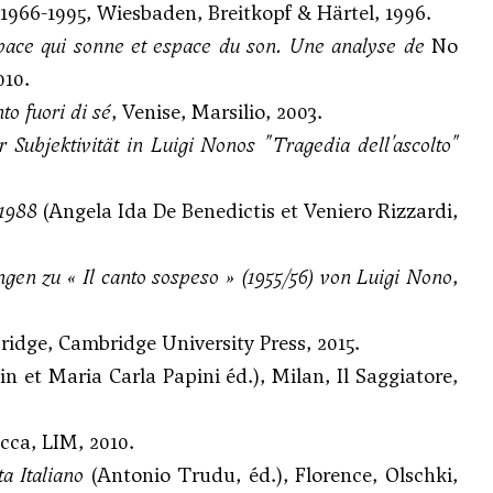
1966-1995, Wiesbaden, Breitkopf & Härtel, 1996.
space qui sonne et espace du son. Une analyse de
No
010.
o fuori di sé
, Venise, Marsilio, 2003.
Subjektivität in Luigi Nonos "Tragedia dell'ascolto"
-1988
(Angela Ida De Benedictis et Veniero Rizzardi,
ngen zu
« Il canto sospeso » (1955/56) von Luigi Nono
,
ridge, Cambridge University Press, 2015.
n et Maria Carla Papini éd.), Milan, Il Saggiatore,
ucca, LIM, 2010.
ta Italiano
(Antonio Trudu, éd.), Florence, Olschki,