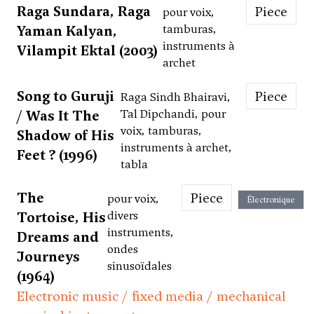
Raga Sundara, Raga
Piece
pour voix,
Yaman Kalyan,
tamburas,
instruments à
Vilampit Ektal (2003)
archet
Song to Guruji
Piece
Raga Sindh Bhairavi,
/ Was It The
Tal Dipchandi, pour
voix, tamburas,
Shadow of His
instruments à archet,
Feet ? (1996)
tabla
The
Piece
pour voix,
Électronique
Tortoise, His
divers
instruments,
Dreams and
ondes
Journeys
sinusoïdales
(1964)
Electronic music / fixed media / mechanical