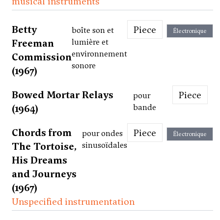
musical instruments
Betty
Piece
boîte son et
Électronique
Freeman
lumière et
environnement
Commission
sonore
(1967)
Bowed Mortar Relays
Piece
pour
(1964)
bande
Chords from
Piece
pour ondes
Électronique
The Tortoise,
sinusoïdales
His Dreams
and Journeys
(1967)
Unspecified instrumentation