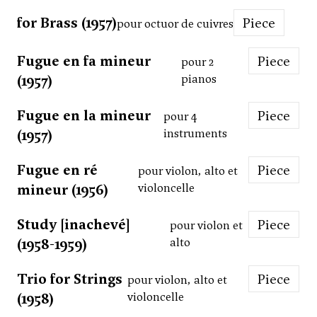
for Brass (1957)
Piece
pour octuor de cuivres
Fugue en fa mineur
Piece
pour 2
(1957)
pianos
Fugue en la mineur
Piece
pour 4
(1957)
instruments
Fugue en ré
Piece
pour violon, alto et
mineur (1956)
violoncelle
Study [inachevé]
Piece
pour violon et
(1958-1959)
alto
Trio for Strings
Piece
pour violon, alto et
(1958)
violoncelle