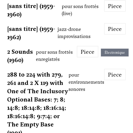
[sans titre] (1959-
Piece
pour sons frottés
1960)
(live)
[sans titre] (1959-
Piece
jazz-drone
1962)
improvisations
2 Sounds
Piece
pour sons frottés
Électronique
(1960)
enregistrés
288 to 224 with 279,
Piece
pour
261 and 2 X 119 with
environnements
sonores
One of The Inclusory
Optional Bases: 7; 8;
14:8; 18:14:8; 18:16:14;
18:16:14:8; 9:7:4; or
The Empty Base
(1991)