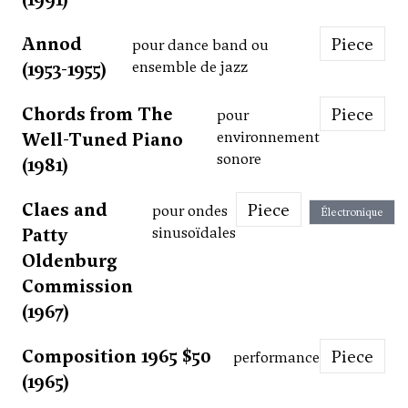
Annod
Piece
pour dance band ou
(1953-1955)
ensemble de jazz
Chords from The
Piece
pour
Well-Tuned Piano
environnement
sonore
(1981)
Claes and
Piece
pour ondes
Électronique
Patty
sinusoïdales
Oldenburg
Commission
(1967)
Composition 1965 $50
Piece
performance
(1965)