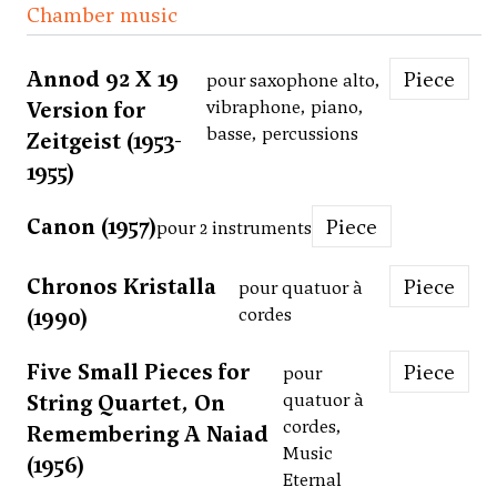
Chamber music
Annod 92 X 19
Piece
pour saxophone alto,
Version for
vibraphone, piano,
basse, percussions
Zeitgeist (1953-
1955)
Canon (1957)
Piece
pour 2 instruments
Chronos Kristalla
Piece
pour quatuor à
(1990)
cordes
Five Small Pieces for
Piece
pour
String Quartet, On
quatuor à
cordes,
Remembering A Naiad
Music
(1956)
Eternal