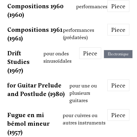
Compositions 1960
Piece
performances
(1960)
Compositions 1961
Piece
performances
(1961)
(prédatées)
Drift
Piece
pour ondes
Électronique
Studies
sinusoïdales
(1967)
for Guitar Prelude
Piece
pour une ou
and Postlude (1980)
plusieurs
guitares
Fugue en mi
Piece
pour cuivres ou
bémol mineur
autres instruments
(1957)