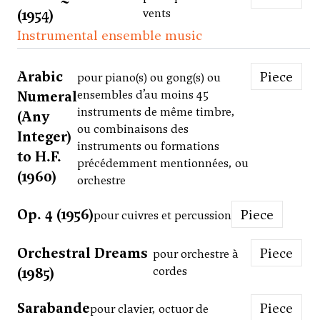
(1954)
vents
Instrumental ensemble music
Arabic
Piece
pour piano(s) ou gong(s) ou
Numeral
ensembles d’au moins 45
instruments de même timbre,
(Any
ou combinaisons des
Integer)
instruments ou formations
to H.F.
précédemment mentionnées, ou
(1960)
orchestre
Op. 4 (1956)
Piece
pour cuivres et percussion
Orchestral Dreams
Piece
pour orchestre à
(1985)
cordes
Sarabande
Piece
pour clavier, octuor de