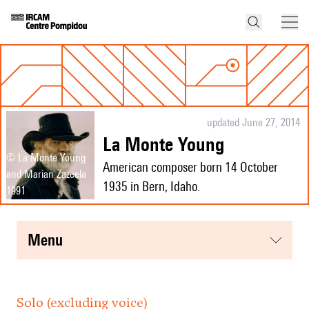
updated June 27, 2014
La Monte Young
© La Monte Young
American composer born 14 October
and Marian Zazeela
1935 in Bern, Idaho.
1991
menu
Solo (excluding voice)