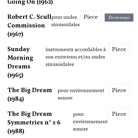
Going On (1962)
Robert C. Scull
Piece
pour ondes
Électronique
Commission
sinusoïdales
(1967)
Sunday
Piece
instruments accordables à
Morning
son entretenu et/ou ondes
sinusoïdales
Dreams
(1965)
The Big Dream
Piece
pour environnement
(1984)
sonore
The Big Dream
Piece
pour
Symmetries n° 1-6
environnement
sonore
(1988)