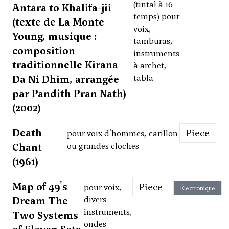
(tintal à 16
Antara to Khalifa-jii
temps) pour
(texte de La Monte
voix,
Young, musique :
tamburas,
composition
instruments
traditionnelle Kirana
à archet,
Da Ni Dhim, arrangée
tabla
par Pandith Pran Nath)
(2002)
Death
Piece
pour voix d'hommes, carillon
Chant
ou grandes cloches
(1961)
Map of 49's
Piece
pour voix,
Électronique
Dream The
divers
instruments,
Two Systems
ondes