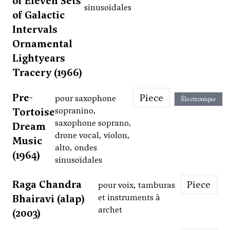
of Eleven Sets
sinusoïdales
of Galactic
Intervals
Ornamental
Lightyears
Tracery (1966)
Pre-
Piece
pour saxophone
Électronique
Tortoise
sopranino,
saxophone soprano,
Dream
drone vocal, violon,
Music
alto, ondes
(1964)
sinusoïdales
Raga Chandra
Piece
pour voix, tamburas
Bhairavi (alap)
et instruments à
archet
(2003)