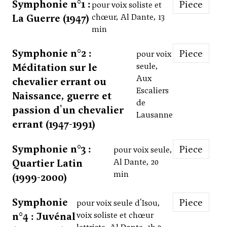
Symphonie n°1 :
Piece
pour voix soliste et
La Guerre (1947)
chœur, Al Dante, 13
min
Symphonie n°2 :
Piece
pour voix
Méditation sur le
seule,
Aux
chevalier errant ou
Escaliers
Naissance, guerre et
de
passion d'un chevalier
Lausanne
errant (1947-1991)
Symphonie n°3 :
Piece
pour voix seule,
Quartier Latin
Al Dante, 20
min
(1999-2000)
Symphonie
Piece
pour voix seule d'Isou,
n°4 : Juvénal
voix soliste et chœur