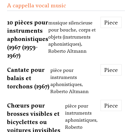
A cappella vocal music
10 pièces pour
Piece
musique silencieuse
instruments
pour bouche, corps et
objets (instruments
aphonistiques
aphonistiques),
(1967 (1959-
Roberto Altmann
1967)
Cantate pour
Piece
pièce pour
balais et
instruments
aphonistiques,
torchons (1967)
Roberto Altmann
Chœurs pour
Piece
pièce pour
brosses visibles et
instruments
aphonistiques,
bicyclettes ou
Roberto
voitures invisibles