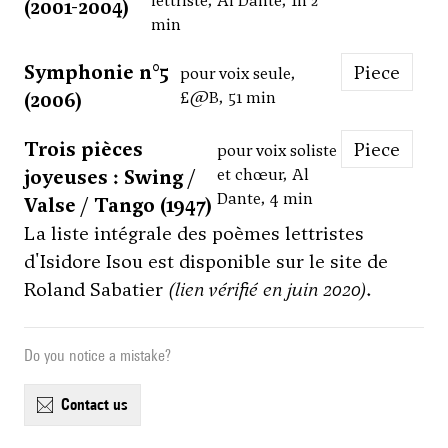
lettriste, Al Dante, 1h 2
(2001-2004)
min
Symphonie n°5
Piece
pour voix seule,
(2006)
£@B, 51 min
Trois pièces
Piece
pour voix soliste
joyeuses : Swing /
et chœur, Al
Dante, 4 min
Valse / Tango (1947)
La liste intégrale des poèmes lettristes
d'Isidore Isou est disponible sur
le site de
Roland Sabatier
(lien vérifié en juin 2020)
.
Do you notice a mistake?
contact us