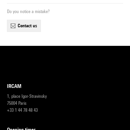
Do you notice a mistake?
contact us
IRCAM
1, place Igor-Stravinsky
75004 Paris
+33 1 44 78 48 43
opening times