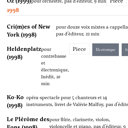
Oz (1999)
Piece
pour orchestre, pas d'éditeur, 9 min
1998
Cri(m)es of New
pour douze voix mixtes a cappella
York (1998)
pas d'éditeur, 22 min
Heldenplatz
Piece
pour
Électronique
I
(1998)
contrebasse
et
électronique,
Inédit, 10
min
Ko-Ko
opéra-spectacle pour 5 chanteurs et 14
(1998)
instruments, livret de Valérie Malfoy, pas d'édit
Le Plérôme des
pour flûte, clarinette, violon,
Eons (1998)
violoncelle et piano, pas d'éditeur, 9