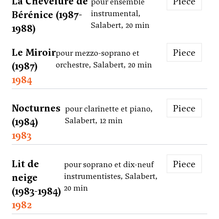
La Chevelure de
Piece
pour ensemble
Bérénice (1987-
instrumental,
Salabert, 20 min
1988)
Le Miroir
Piece
pour mezzo-soprano et
(1987)
orchestre, Salabert, 20 min
1984
Nocturnes
Piece
pour clarinette et piano,
(1984)
Salabert, 12 min
1983
Lit de
Piece
pour soprano et dix-neuf
neige
instrumentistes, Salabert,
20 min
(1983-1984)
1982