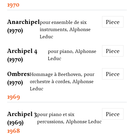
1970
Anarchipel
Piece
pour ensemble de six
(1970)
instruments, Alphonse
Leduc
Archipel 4
Piece
pour piano, Alphonse
(1970)
Leduc
Ombres
Piece
Hommage à Beethoven, pour
(1970)
orchestre à cordes, Alphonse
Leduc
1969
Archipel 3
Piece
pour piano et six
(1969)
percussions, Alphonse Leduc
1968