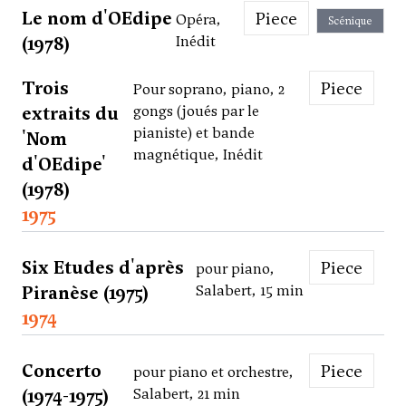
Le nom d'OEdipe
Piece
Opéra,
Scénique
(1978)
Inédit
Trois
Piece
Pour soprano, piano, 2
extraits du
gongs (joués par le
pianiste) et bande
'Nom
magnétique, Inédit
d'OEdipe'
(1978)
1975
Six Etudes d'après
Piece
pour piano,
Piranèse (1975)
Salabert, 15 min
1974
Concerto
Piece
pour piano et orchestre,
(1974-1975)
Salabert, 21 min