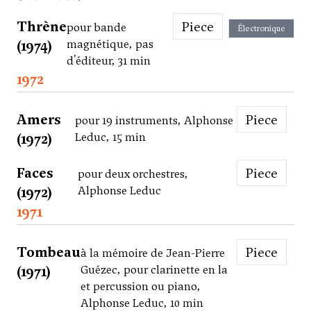
Thrène
Piece
pour bande
Électronique
(1974)
magnétique, pas
d'éditeur, 31 min
1972
Amers
Piece
pour 19 instruments, Alphonse
(1972)
Leduc, 15 min
Faces
Piece
pour deux orchestres,
(1972)
Alphonse Leduc
1971
Tombeau
Piece
à la mémoire de Jean-Pierre
(1971)
Guézec, pour clarinette en la
et percussion ou piano,
Alphonse Leduc, 10 min