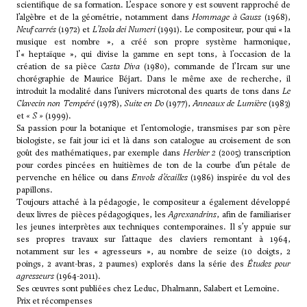
scientifique de sa formation. L’espace sonore y est souvent rapproché de
l’algèbre et de la géométrie, notamment dans
Hommage à Gauss
(1968),
Neuf carrés
(1972) et
L’Isola dei Numeri
(1991). Le compositeur, pour qui « la
musique est nombre », a créé son propre système harmonique,
l’« heptaïque », qui divise la gamme en sept tons, à l’occasion de la
création de sa pièce
Casta Diva
(1980), commande de l’Ircam sur une
chorégraphie de Maurice Béjart. Dans le même axe de recherche, il
introduit la modalité dans l’univers microtonal des quarts de tons dans
Le
Clavecin non Tempéré
(1978),
Suite en Do
(1977),
Anneaux de Lumière
(1983)
et
« S »
(1999).
Sa passion pour la botanique et l’entomologie, transmises par son père
biologiste, se fait jour ici et là dans son catalogue au croisement de son
goût des mathématiques, par exemple dans
Herbier 2
(2005) transcription
pour cordes pincées en huitièmes de ton de la courbe d’un pétale de
pervenche en hélice ou dans
Envols d’écailles
(1986) inspirée du vol des
papillons.
Toujours attaché à la pédagogie, le compositeur a également développé
deux livres de pièces pédagogiques, les
Agrexandrins
, afin de familiariser
les jeunes interprètes aux techniques contemporaines. Il s’y appuie sur
ses propres travaux sur l’attaque des claviers remontant à 1964,
notamment sur les « agresseurs », au nombre de seize (10 doigts, 2
poings, 2 avant-bras, 2 paumes) explorés dans la série des
Études pour
agresseurs
(1964-2011).
Ses œuvres sont publiées chez Leduc, Dhalmann, Salabert et Lemoine.
Prix et récompenses