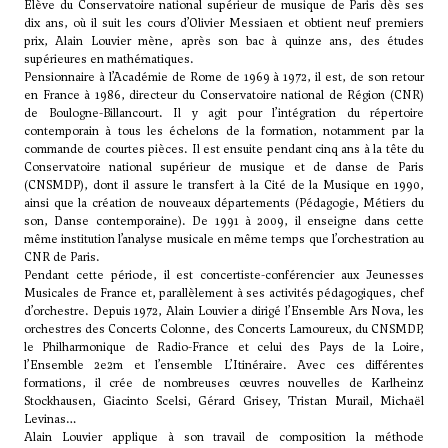
Élève du Conservatoire national supérieur de musique de Paris dès ses
dix ans, où il suit les cours d’
Olivier Messiaen
et obtient neuf premiers
prix, Alain Louvier mène, après son bac à quinze ans, des études
supérieures en mathématiques.
Pensionnaire à l’Académie de Rome de 1969 à 1972, il est, de son retour
en France à 1986, directeur du Conservatoire national de Région (CNR)
de Boulogne-Billancourt. Il y agit pour l’intégration du répertoire
contemporain à tous les échelons de la formation, notamment par la
commande de courtes pièces. Il est ensuite pendant cinq ans à la tête du
Conservatoire national supérieur de musique et de danse de Paris
(CNSMDP), dont il assure le transfert à la Cité de la Musique en 1990,
ainsi que la création de nouveaux départements (Pédagogie, Métiers du
son, Danse contemporaine). De 1991 à 2009, il enseigne dans cette
même institution l’analyse musicale en même temps que l’orchestration au
CNR de Paris.
Pendant cette période, il est concertiste-conférencier aux Jeunesses
Musicales de France et, parallèlement à ses activités pédagogiques, chef
d’orchestre. Depuis 1972, Alain Louvier a dirigé l’Ensemble Ars Nova, les
orchestres des Concerts Colonne, des Concerts Lamoureux, du CNSMDP,
le Philharmonique de Radio-France et celui des Pays de la Loire,
l’Ensemble 2e2m et l’ensemble L’Itinéraire. Avec ces différentes
formations, il crée de nombreuses œuvres nouvelles de Karlheinz
Stockhausen,
Giacinto Scelsi
, Gérard Grisey, Tristan Murail, Michaël
Levinas…
Alain Louvier applique à son travail de composition la méthode