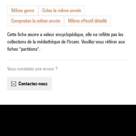
Même genre
Crées la même année
Composées la même année
Même effectif détaillé
Cette fiche œuvre a valeur encyclopédique, elle ne reflète pas les
collections de la médiathèque de l'Ircam. Veuillez vous référer aux
fiches "partitions".
Vous constatez une erreur ?
contactez-nous