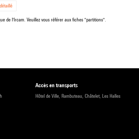
étaillé
e de l'Ircam. Veuillez vous référer aux fiches "partitions".
accès en transports
9h
Hôtel de Ville, Rambuteau, Châtelet, Les Halles