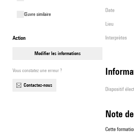
date
œuvre similaire
lieu
interprètes
action
modifier les informations
Informa
Vous constatez une erreur ?
contactez-nous
Dispositif éle
Note 
Cette formatio