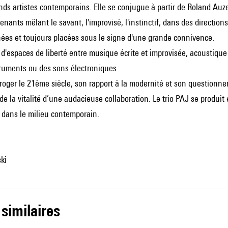
ands artistes contemporains. Elle se conjugue à partir de Roland Auze
renants mêlant le savant, l'improvisé, l'instinctif, dans des directio
nées et toujours placées sous le signe d'une grande connivence.
n d'espaces de liberté entre musique écrite et improvisée, acoustiqu
truments ou des sons électroniques.
terroger le 21ème siècle, son rapport à la modernité et son questionn
de la vitalité d’une audacieuse collaboration. Le trio PAJ se produi
 dans le milieu contemporain.
ki
 similaires