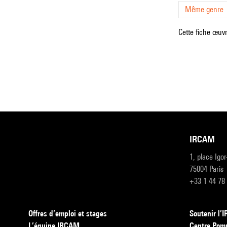
Même genre
Cette fiche œuvr
IRCAM
1, place Igo
75004 Paris
+33 1 44 78
Offres d’emploi et stages
Soutenir l
L’équipe IRCAM
Centre Pom