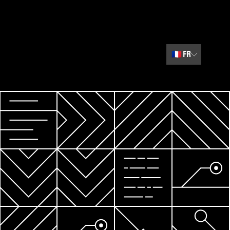
🇫🇷
FR