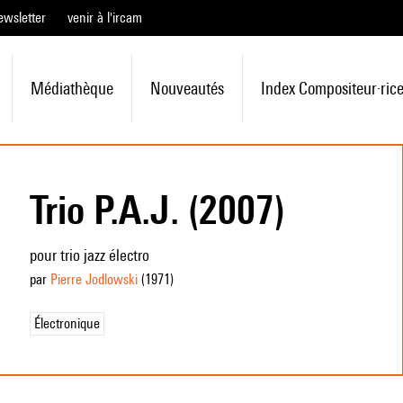
ewsletter
venir à l'ircam
Médiathèque
Nouveautés
Index Compositeur·ric
Trio P.A.J. (2007)
pour trio jazz électro
par
Pierre Jodlowski
(1971
)
Électronique