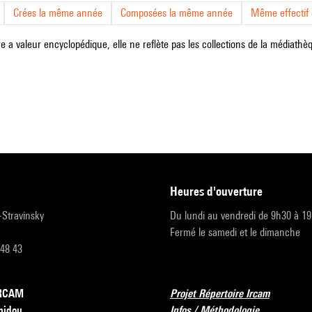
Crées la même année
Composées la même année
Même effectif d
e a valeur encyclopédique, elle ne reflète pas les collections de la médiathèqu
heures d'ouverture
r-Stravinsky
Du lundi au vendredi de 9h30 à 1
Fermé le samedi et le dimanche
 48 43
’IRCAM
Projet Répertoire Ircam
pidou
Infos / Méthodologie