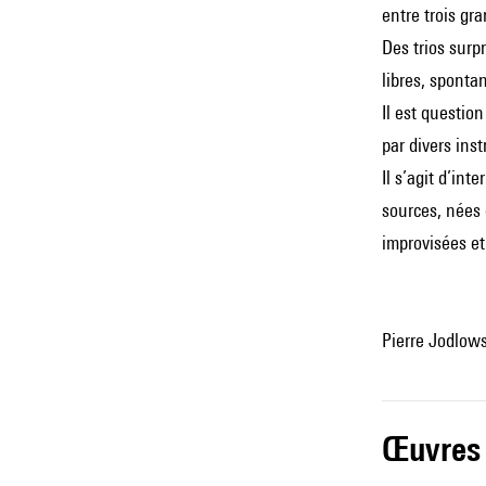
entre trois gr
Des trios surp
libres, sponta
Il est questio
par divers ins
Il s’agit d’in
sources, nées 
improvisées et
Pierre Jodlows
œuvres