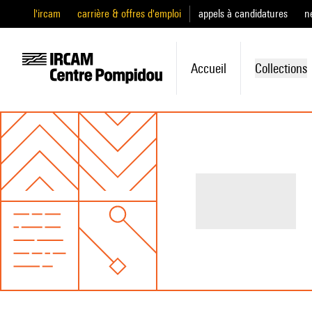
l'ircam
carrière & offres d'emploi
appels à candidatures
n
Accueil
Collections