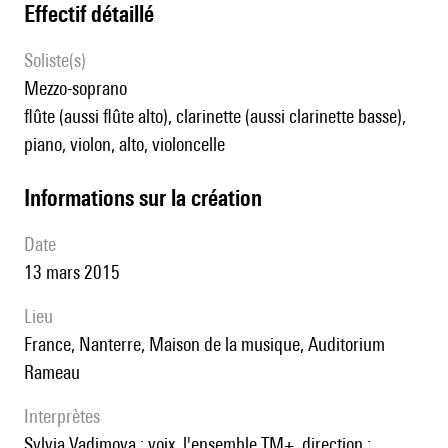
effectif détaillé
Soliste(s)
mezzo-soprano
flûte (aussi flûte alto), clarinette (aussi clarinette basse),
piano, violon, alto, violoncelle
informations sur la création
date
13 mars 2015
lieu
France, Nanterre, Maison de la musique, Auditorium
Rameau
interprètes
Sylvia Vadimova : voix, l'ensemble TM+, direction :