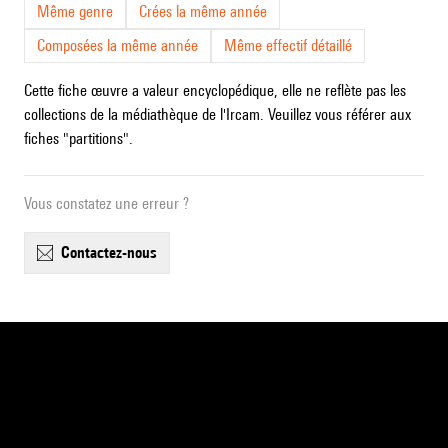
Même genre
Crées la même année
Composées la même année
Même effectif détaillé
Cette fiche œuvre a valeur encyclopédique, elle ne reflète pas les
collections de la médiathèque de l'Ircam. Veuillez vous référer aux
fiches "partitions".
Vous constatez une erreur ?
contactez-nous