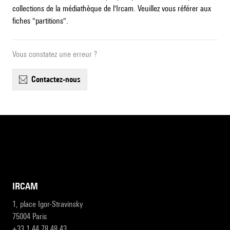
collections de la médiathèque de l'Ircam. Veuillez vous référer aux
fiches "partitions".
Vous constatez une erreur ?
contactez-nous
IRCAM
1, place Igor-Stravinsky
75004 Paris
+33 1 44 78 48 43