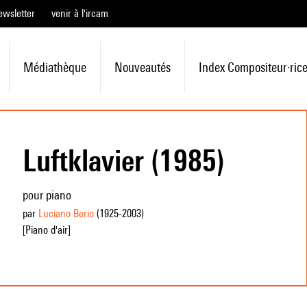
ewsletter
venir à l'ircam
Médiathèque
Nouveautés
Index Compositeur·ric
Luftklavier (1985)
pour piano
par
Luciano Berio
(1925
-2003
)
[Piano d'air]