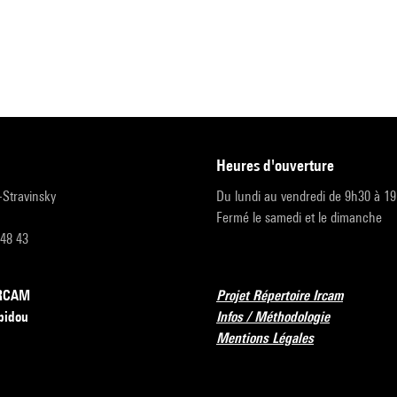
heures d'ouverture
r-Stravinsky
Du lundi au vendredi de 9h30 à 1
Fermé le samedi et le dimanche
 48 43
’IRCAM
Projet Répertoire Ircam
pidou
Infos / Méthodologie
Mentions Légales