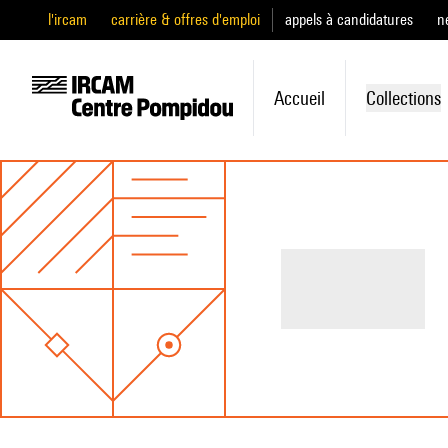
l'ircam
carrière & offres d'emploi
appels à candidatures
n
Accueil
Collections