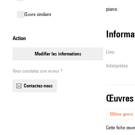
piano
œuvre similaire
informa
action
lieu
modifier les informations
interprètes
Vous constatez une erreur ?
contactez-nous
œuvres
Même genre
Cette fiche œuvr