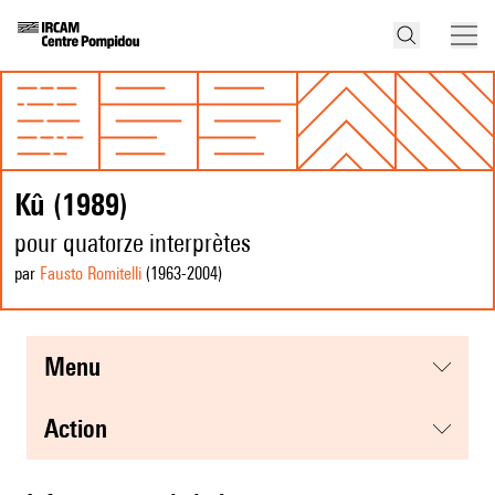
Kû (1989)
pour quatorze interprètes
par
Fausto Romitelli
(1963
-2004
)
menu
action