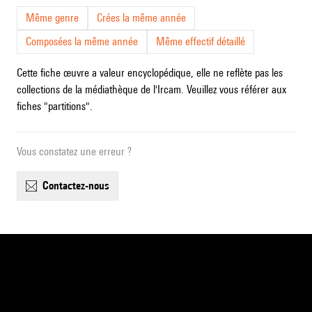
Même genre
Crées la même année
Composées la même année
Même effectif détaillé
Cette fiche œuvre a valeur encyclopédique, elle ne reflète pas les
collections de la médiathèque de l'Ircam. Veuillez vous référer aux
fiches "partitions".
Vous constatez une erreur ?
contactez-nous