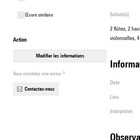
Soliste(s)
œuvre similaire
2 flûtes, 2 hau
violoncelles, 
action
modifier les informations
informa
Vous constatez une erreur ?
date
contactez-nous
lieu
interprètes
observ