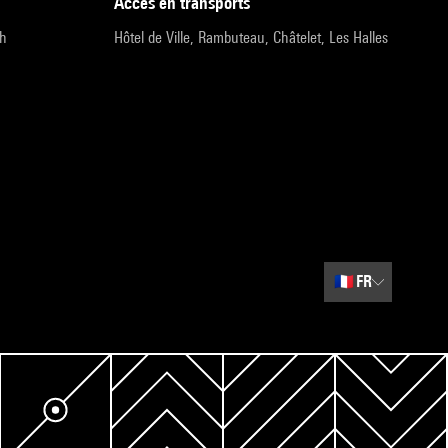
accès en transports
9h
Hôtel de Ville, Rambuteau, Châtelet, Les Halles
🇫🇷
FR