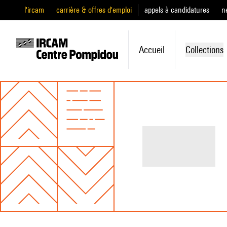
l'ircam
carrière & offres d'emploi
appels à candidatures
n
Accueil
Collections