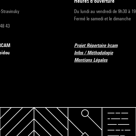
heures d'ouverture
r-Stravinsky
Du lundi au vendredi de 9h30 à 1
Fermé le samedi et le dimanche
 48 43
’IRCAM
Projet Répertoire Ircam
pidou
Infos / Méthodologie
Mentions Légales