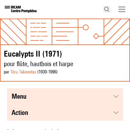
Eucalypts II (1971)
pour flûte, hautbois et harpe
par
Tōru Takemitsu
(1930
-1996
)
menu
action