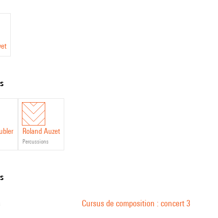
vet
ts
ubler
Roland Auzet
percussions
ns
s
Cursus de composition : concert 3