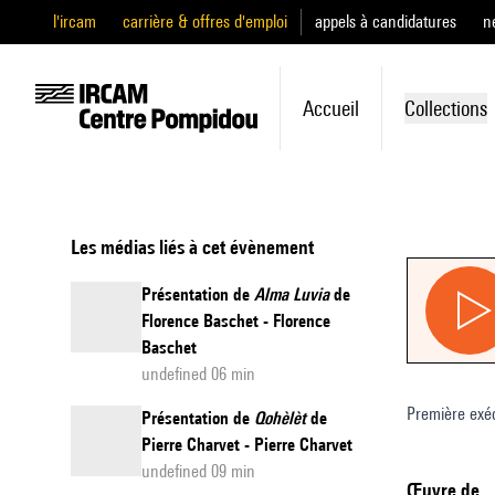
l'ircam
carrière & offres d'emploi
appels à candidatures
n
Accueil
Collections
Les médias liés à cet évènement
Présentation de
Alma Luvia
de
Florence Baschet - Florence
Baschet
undefined 06 min
Première exé
Présentation de
Qohèlèt
de
Pierre Charvet - Pierre Charvet
undefined 09 min
Œuvre de