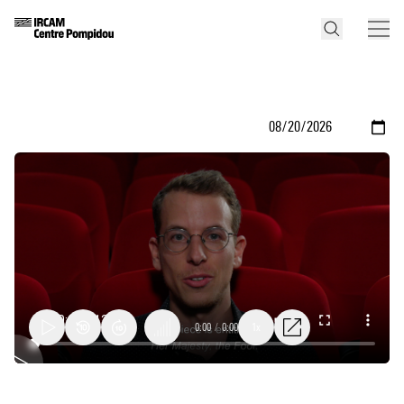
0:00
/
0:00
1x
Her