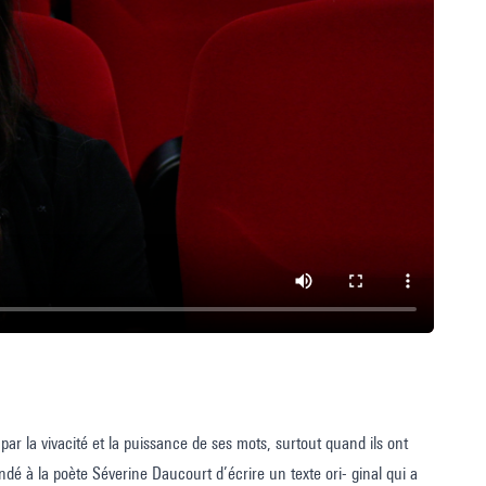
e par la vivacité et la puissance de ses mots, surtout quand ils ont
ndé à la poète Séverine Daucourt d’écrire un texte ori- ginal qui a