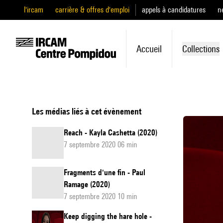
l'ircam
carrière & offres d'emploi
appels à candidatures
n
Accueil
Collections
Les médias liés à cet évènement
Reach - Kayla Cashetta (2020)
7 septembre 2020 06 min
Fragments d'une fin - Paul
Ramage (2020)
7 septembre 2020 10 min
Keep digging the hare hole -