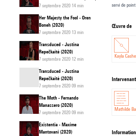
servi de point
7 septembre 2020 14 min
et a fourni l
Her Majesty the Fool - Oren
utilisant l’é
Boneh (2020)
Œuvre de
et contrasté
7 septembre 2020 13 min
La chanteuse 
Transduced - Justina
sons plus long
Repečkaitė (2020)
Après un cou
Kayla Cashe
7 septembre 2020 12 min
textures élect
Transduced - Justina
Kayla Cashett
Repečkaitė (2020)
intervenan
7 septembre 2020 09 min
The Moth - Fernando
Manassero (2020)
Mathilde Ba
7 septembre 2020 09 min
Existentia - Maxime
Mantovani (2020)
informatio