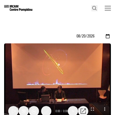
0:00
/
0:00
1x