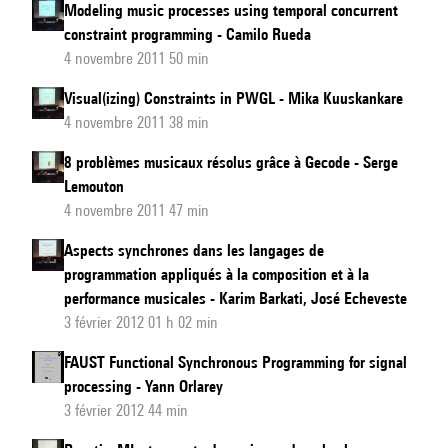
Modeling music processes using temporal concurrent
constraint programming - Camilo Rueda
4 novembre 2011 50 min
Visual(izing) Constraints in PWGL - Mika Kuuskankare
4 novembre 2011 38 min
8 problèmes musicaux résolus grâce à Gecode - Serge
Lemouton
4 novembre 2011 47 min
Aspects synchrones dans les langages de
programmation appliqués à la composition et à la
performance musicales - Karim Barkati, José Echeveste
3 février 2012 01 h 02 min
FAUST Functional Synchronous Programming for signal
processing - Yann Orlarey
3 février 2012 44 min