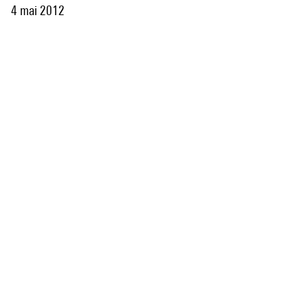
artistique liant paramètres sonores et visuels.
4 mai 2012