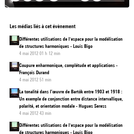
Sons
Les médias liés à cet évènement
et
Couleurs
Différentes utilisations de l'espace pour la modélisation
en
de structures harmoniques - Louis Bigo
Hyperespace
4 mai 2012 01 h 12 min
:
Coupure enharmonique, complétude et applications -
L’Hypersphère
François Durand
des
4 mai 2012 51 min
Spectres
La tonalité dans l’œuvre de Bartók entre 1903 et 1918 :
Un exemple de conjonction entre distance intervallique,
polarité, et orientation modale - Hugues Seress
4 mai 2012 43 min
Différentes utilisations de l'espace pour la modélisation
de structures harmoniques - Louis Bigo