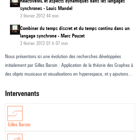
ReactiveML et aspects dynamiques dans les langages
synchrones - Louis Mandel
3 février 2012 44 min
Combiner du temps discret et du temps continu dans un
langage synchrone - Marc Pouzet
3 février 2012 01 h 07 min
Nous présentons ici une évolution des recherches développées
initialement par Gilles Baroin : Application de la théorie des Graphes à
des objets musicaux et visualisations en hyperespace, et y ajoutons
l’expérience de chercheur et de compositeur de Stéphane de
Gérando.
intervenants
Le modèle « Planet-4D » est une adaptation originale d’un Tonnetz en
hyperspace ou chaque classe de hauteur est répartie de façon
symétrique en surface d’une hypersphère. Ce modèle fut ensuite
Gilles Baroin
étendu à « l’hypersphère des accords » ou le spectateur suit les
progressions d’accords parfaits de la musique tonale dans un