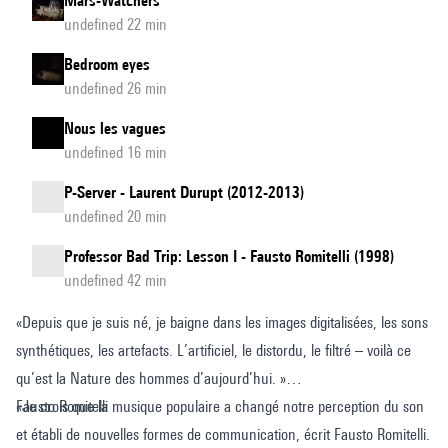
Mars-Watchers
undefined 22 min
Bedroom eyes
undefined 26 min
Nous les vagues
undefined 16 min
P-Server - Laurent Durupt (2012-2013)
undefined 20 min
Professor Bad Trip: Lesson I - Fausto Romitelli (1998)
undefined 42 min
«Depuis que je suis né, je baigne dans les images digitalisées, les sons
synthétiques, les artefacts. L’artificiel, le distordu, le filtré – voilà ce
qu’est la Nature des hommes d’aujourd’hui. »
Fausto Romitelli
«Je crois que la musique populaire a changé notre perception du son
et établi de nouvelles formes de communication, écrit Fausto Romitelli.