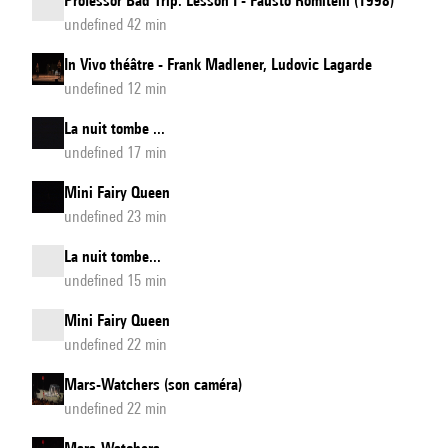
Professor Bad Trip: Lesson I - Fausto Romitelli (1998)
undefined 42 min
In Vivo théâtre - Frank Madlener, Ludovic Lagarde
undefined 12 min
La nuit tombe ...
undefined 17 min
Mini Fairy Queen
undefined 23 min
La nuit tombe...
undefined 15 min
Mini Fairy Queen
undefined 22 min
Mars-Watchers (son caméra)
undefined 22 min