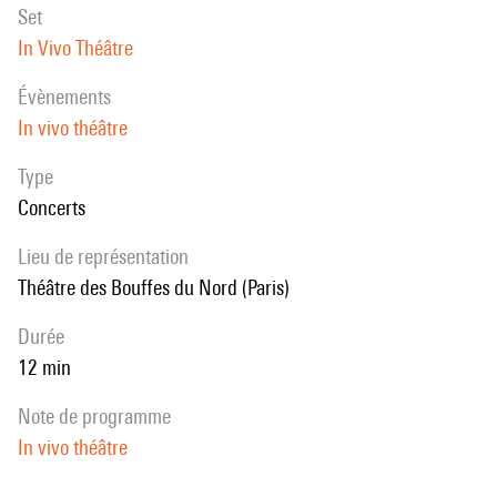
set
théâtral de jeu de l’interprète joue un rôle aussi important que son
In Vivo Théâtre
phrasé nerveux, haché, saturé jusqu’à l’interruption, l’œuvre procède
par boucles obsessionnelles et zapping frénétique, larsens et faux
évènements
contacts, tout en libérant par instants quelque envolée lyrique
In vivo théâtre
improbable et fragmentaire. Une œuvre sombre et drôle, mélancolique
et puissante, tout à la fois.
Type
J. S.
Concerts
Lieu de représentation
Théâtre des Bouffes du Nord (Paris)
durée
12 min
note de programme
In vivo théâtre