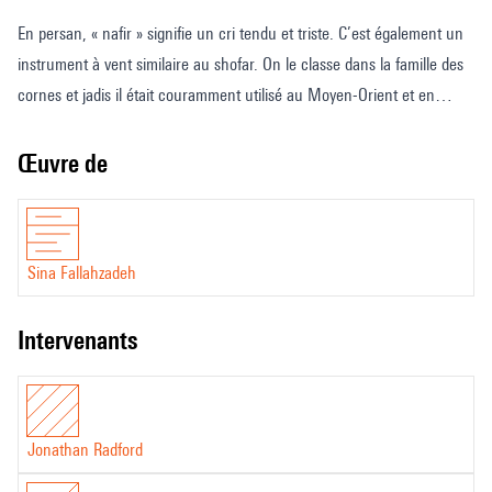
En persan, « nafir » signifie un cri tendu et triste. C’est également un
instrument à vent similaire au shofar. On le classe dans la famille des
cornes et jadis il était couramment utilisé au Moyen-Orient et en
Perse. «Nafir» désigne aussi une mélodie (« gouché ») dans le
répertoire de la musique traditionnelle persane (radif). Dans cette
Œuvre de
pièce je me suis surtout inspiré de l’aspect poétique et de l’état
archaïque du «nafir». Un cri crispé et étouffé venu d’un autre temps
qui proteste et qui exprime un désir insaisissable, une consolation
Sina Fallahzadeh
inassouvie.
Sina Fallahzadeh
intervenants
Jonathan Radford