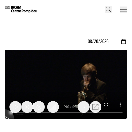
0:00
/
0:00
1x
Nafir