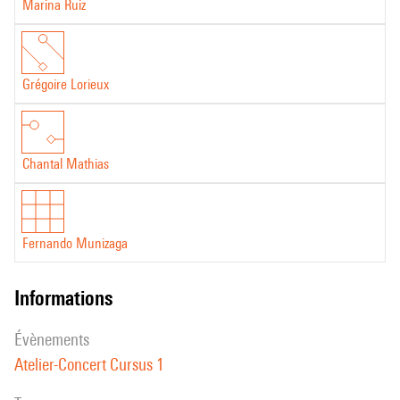
Marina Ruiz
Barthes – et ses résonances, décuplées par l’électronique.
Fernando Munizaga
Grégoire Lorieux
Chantal Mathias
Fernando Munizaga
informations
évènements
Atelier-Concert Cursus 1