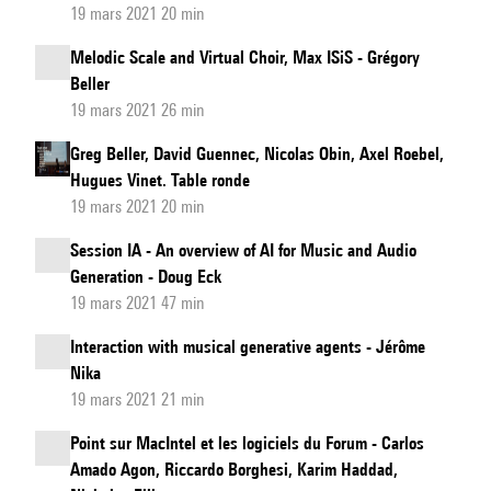
19 mars 2021 20 min
Melodic Scale and Virtual Choir, Max ISiS - Grégory
Beller
19 mars 2021 26 min
Greg Beller, David Guennec, Nicolas Obin, Axel Roebel,
Hugues Vinet. Table ronde
19 mars 2021 20 min
Session IA - An overview of AI for Music and Audio
Generation - Doug Eck
19 mars 2021 47 min
Interaction with musical generative agents - Jérôme
Nika
19 mars 2021 21 min
Point sur MacIntel et les logiciels du Forum - Carlos
Amado Agon, Riccardo Borghesi, Karim Haddad,