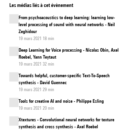
Les médias liés à cet évènement
Table
IA
From psychoacoustics to deep learning: learning low-
:
level processing of sound with neural networks - Neil
Questions/discussions
Zeghidour
19 mars 2021 18 min
Deep Learning for Voice processing - Nicolas Obin, Axel
Roebel, Yann Teytaut
19 mars 2021 32 min
Towards helpful, customer-specific Text-To-Speech
synthesis - David Guennec
19 mars 2021 29 min
Tools for creative AI and noise - Philippe Esling
19 mars 2021 20 min
Xtextures - Convolutional neural networks for texture
synthesis and cross synthesis - Axel Roebel