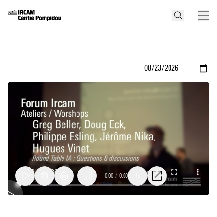
0:00
/
0:00
1x
Round