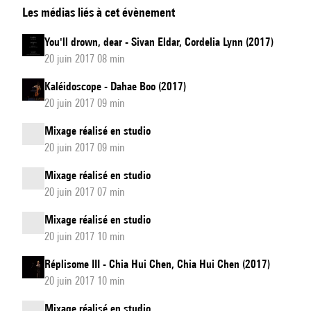
Les médias liés à cet évènement
de
terre
You'll drown, dear - Sivan Eldar, Cordelia Lynn (2017)
20 juin 2017 08 min
Kaléidoscope - Dahae Boo (2017)
20 juin 2017 09 min
Mixage réalisé en studio
20 juin 2017 09 min
Mixage réalisé en studio
20 juin 2017 07 min
Mixage réalisé en studio
20 juin 2017 10 min
Réplisome III - Chia Hui Chen, Chia Hui Chen (2017)
20 juin 2017 10 min
Mixage réalisé en studio