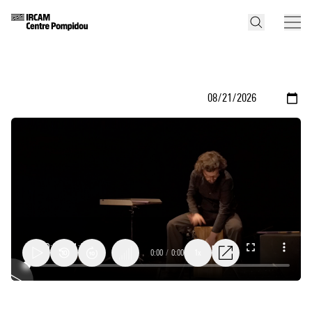
0:00
/
0:00
1x
Temps