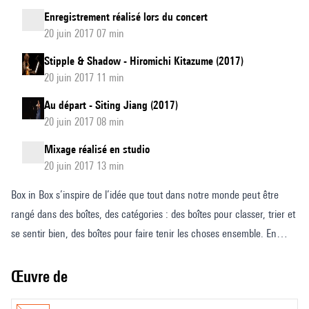
Enregistrement réalisé lors du concert
20 juin 2017 07 min
Stipple & Shadow - Hiromichi Kitazume (2017)
20 juin 2017 11 min
Au départ - Siting Jiang (2017)
20 juin 2017 08 min
Mixage réalisé en studio
20 juin 2017 13 min
Box in Box s’inspire de l’idée que tout dans notre monde peut être
rangé dans des boîtes, des catégories : des boîtes pour classer, trier et
se sentir bien, des boîtes pour faire tenir les choses ensemble. En
biologie comportementale l’être humain est une « boîte noire ». Nous
en connaissons les stimuli et les comportements, mais nous ne
Œuvre de
connaissons pas la manière dont ces stimuli sont traités, comme en