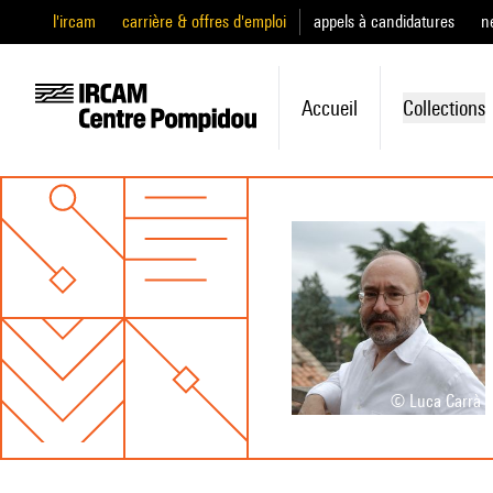
l'ircam
carrière & offres d'emploi
appels à candidatures
n
Accueil
Collections
© Luca Carrà