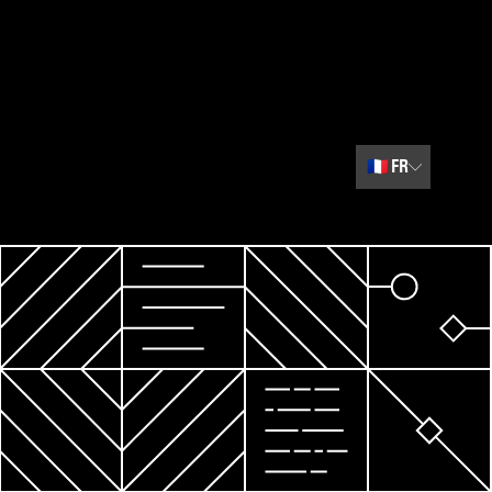
🇫🇷
FR