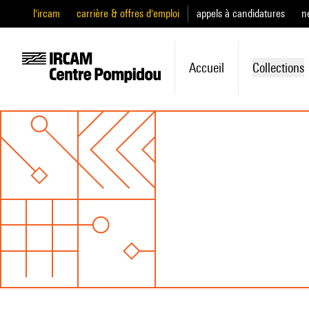
l'ircam
carrière & offres d'emploi
appels à candidatures
n
Accueil
Collections