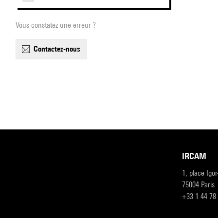
Vous constatez une erreur ?
contactez-nous
IRCAM
1, place Igo
75004 Paris
+33 1 44 78