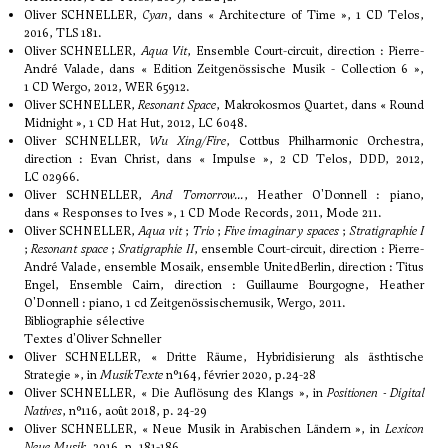
Oliver SCHNELLER,
Cyan
, dans « Architecture of Time », 1 CD Telos,
2016, TLS 181.
Oliver SCHNELLER,
Aqua Vit
, Ensemble Court-circuit, direction : Pierre-
André Valade, dans « Edition Zeitgenössische Musik - Collection 6 »,
1 CD Wergo, 2012, WER 65912.
Oliver SCHNELLER,
Resonant Space
, Makrokosmos Quartet, dans « Round
Midnight », 1 CD Hat Hut, 2012, LC 6048.
Oliver SCHNELLER,
Wu Xing/Fire
, Cottbus Philharmonic Orchestra,
direction : Evan Christ, dans « Impulse », 2 CD Telos, DDD, 2012,
LC 02966.
Oliver SCHNELLER,
And Tomorrow...
, Heather O'Donnell : piano,
dans « Responses to Ives », 1 CD Mode Records, 2011, Mode 211.
Oliver SCHNELLER,
Aqua vit
;
Trio
;
Five imaginary spaces
;
Stratigraphie I
;
Resonant space
;
Sratigraphie II
, ensemble Court-circuit, direction : Pierre-
André Valade, ensemble Mosaik, ensemble UnitedBerlin, direction : Titus
Engel, Ensemble Cairn, direction : Guillaume Bourgogne, Heather
O'Donnell : piano, 1 cd Zeitgenössischemusik, Wergo, 2011.
Bibliographie sélective
Textes d'Oliver Schneller
Oliver SCHNELLER, « Dritte Räume, Hybridisierung als ästhtische
Strategie », in
MusikTexte
n°164, février 2020, p.24-28
Oliver SCHNELLER, « Die Auflösung des Klangs », in
Positionen - Digital
Natives
, n°116, août 2018, p. 24-29
Oliver SCHNELLER, « Neue Musik in Arabischen Ländern », in
Lexicon
Neue Musik
, 2016, p. 181-186