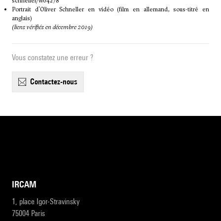
schneller/w04278
Portrait d'Oliver Schneller en
vidéo
(film en allemand, sous-titré en
anglais)
(liens vérifiés en décembre 2019)
Vous constatez une erreur ?
contactez-nous
IRCAM
1, place Igor-Stravinsky
75004 Paris