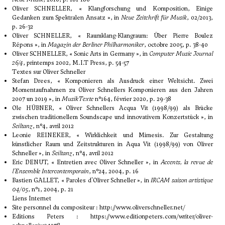
Oliver SCHNELLER, « Klangforschung und Komposition, Einige
Gedanken zum Spektralen Ansatz », in
Neue Zeitchrift für
Musik
, 02/2013,
p. 26-32
Oliver SCHNELLER, « Raumklang-Klangraum: Über Pierre Boulez
Répons », in
Magazin der Berliner Philharmoniker
, octobre 2005, p. 38-40
Oliver SCHNELLER, « Sonic Arts in Germany », in
Computer Music Journal
26/4
, printemps 2002, M.I.T Press, p. 54-57
Textes sur Oliver Schneller
Stefan Drees, « Komponieren als Ausdruck einer Weltsicht. Zwei
Momentaufnahmen zu Oliver Schnellers Komponieren aus den Jahren
2007 un 2019 », in
MusikTexte
n°164, février 2020, p. 29-38
Ole HÜBNER, « Oliver Schnellers Acqua Vit (1998/99) als Brücke
zwischen traditionellem Soundscape und innovativem Konzertstück », in
Seiltanz
, n°4, avril 2012
Leonie REINEKER, « Wirklichkeit und Mimesis. Zur Gestaltung
künstlicher Raum und Zeitstrukturen in Aqua Vit (1998/99) von Oliver
Schneller », in
Seiltanz
, n°4, avril 2012
Eric DENUT, « Entretien avec Oliver Schneller », in
Accents, la revue de
l'Ensemble Intercontemporain
, n°24, 2004, p. 16
Bastien GALLET, « Paroles d'Oliver Schneller », in
IRCAM saison artistique
04/05
, n°1, 2004, p. 21
Liens Internet
Site personnel du compositeur :
http://www.oliverschneller.net/
Editions Peters :
https://www.editionpeters.com/writer/oliver-