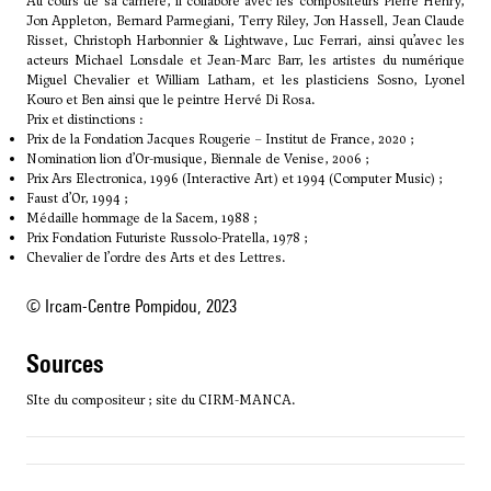
Au cours de sa carrière, il collabore avec les compositeurs Pierre Henry,
Jon Appleton,
Bernard Parmegiani
,
Terry Riley
, Jon Hassell, Jean Claude
Risset, Christoph Harbonnier & Lightwave,
Luc Ferrari
, ainsi qu’avec les
acteurs Michael Lonsdale et Jean-Marc Barr, les artistes du numérique
Miguel Chevalier et William Latham, et les plasticiens Sosno, Lyonel
Kouro et Ben ainsi que le peintre Hervé Di Rosa.
Prix et distinctions :
Prix de la Fondation Jacques Rougerie – Institut de France, 2020 ;
Nomination lion d’Or-musique, Biennale de Venise, 2006 ;
Prix Ars Electronica, 1996 (Interactive Art) et 1994 (Computer Music) ;
Faust d’Or, 1994 ;
Médaille hommage de la Sacem, 1988 ;
Prix Fondation Futuriste Russolo-Pratella, 1978 ;
Chevalier de l’ordre des Arts et des Lettres.
© Ircam-Centre Pompidou, 2023
sources
SIte du compositeur ; site du CIRM-MANCA.