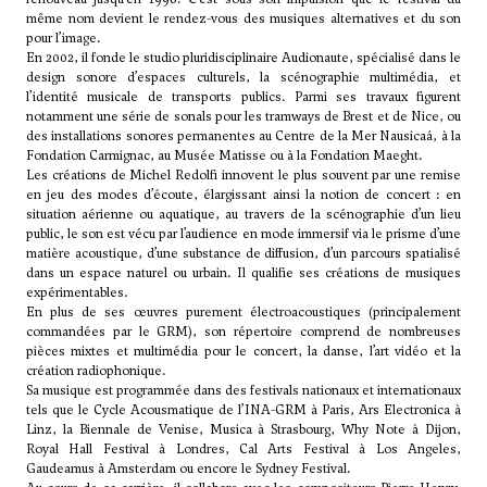
même nom devient le rendez-vous des musiques alternatives et du son
pour l’image.
En 2002, il fonde le studio pluridisciplinaire Audionaute, spécialisé dans le
design sonore d’espaces culturels, la scénographie multimédia, et
l’identité musicale de transports publics. Parmi ses travaux figurent
notamment une série de sonals pour les tramways de Brest et de Nice, ou
des installations sonores permanentes au Centre de la Mer Nausicaá, à la
Fondation Carmignac, au Musée Matisse ou à la Fondation Maeght.
Les créations de Michel Redolfi innovent le plus souvent par une remise
en jeu des modes d’écoute, élargissant ainsi la notion de concert : en
situation aérienne ou aquatique, au travers de la scénographie d’un lieu
public, le son est vécu par l’audience en mode immersif via le prisme d’une
matière acoustique, d’une substance de diffusion, d’un parcours spatialisé
dans un espace naturel ou urbain. Il qualifie ses créations de musiques
expérimentables.
En plus de ses œuvres purement électroacoustiques (principalement
commandées par le GRM), son répertoire comprend de nombreuses
pièces mixtes et multimédia pour le concert, la danse, l’art vidéo et la
création radiophonique.
Sa musique est programmée dans des festivals nationaux et internationaux
tels que le Cycle Acousmatique de l’INA-GRM à Paris, Ars Electronica à
Linz, la Biennale de Venise, Musica à Strasbourg, Why Note à Dijon,
Royal Hall Festival à Londres, Cal Arts Festival à Los Angeles,
Gaudeamus à Amsterdam ou encore le Sydney Festival.