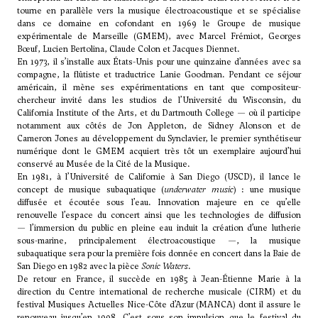
tourne en parallèle vers la musique électroacoustique et se spécialise
dans ce domaine en cofondant en 1969 le Groupe de musique
expérimentale de Marseille (GMEM), avec Marcel Frémiot,
Georges
Bœuf
, Lucien Bertolina, Claude Colon et Jacques Diennet.
En 1973, il s’installe aux États-Unis pour une quinzaine d’années avec sa
compagne, la flûtiste et traductrice Lanie Goodman. Pendant ce séjour
américain, il mène ses expérimentations en tant que compositeur-
chercheur invité dans les studios de l’Université du Wisconsin, du
California Institute of the Arts, et du Dartmouth College — où il participe
notamment aux côtés de
Jon Appleton
, de Sidney Alonson et de
Cameron Jones au développement du Synclavier, le premier synthétiseur
numérique dont le GMEM acquiert très tôt un exemplaire aujourd’hui
conservé au Musée de la Cité de la Musique.
En 1981, à l’Université de Californie à San Diego (USCD), il lance le
concept de musique subaquatique (
underwater music
) : une musique
diffusée et écoutée sous l’eau. Innovation majeure en ce qu’elle
renouvelle l’espace du concert ainsi que les technologies de diffusion
— l’immersion du public en pleine eau induit la création d’une lutherie
sous-marine, principalement électroacoustique —, la musique
subaquatique sera pour la première fois donnée en concert dans la Baie de
San Diego en 1982 avec la pièce
Sonic Waters
.
De retour en France, il succède en 1985 à Jean-Étienne Marie à la
direction du Centre international de recherche musicale (CIRM) et du
festival Musiques Actuelles Nice-Côte d’Azur (MANCA) dont il assure le
renouveau jusqu’en 1998. C’est sous son impulsion que le festival du