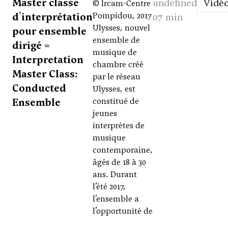
Master classe
undefined
Vidé
© Ircam-Centre
d'interprétation
Pompidou, 2017
07 min
Ulysses, nouvel
pour ensemble
ensemble de
dirigé =
musique de
Interpretation
chambre créé
Master Class:
par le réseau
Conducted
Ulysses, est
Ensemble
constitué de
jeunes
interprètes de
musique
contemporaine,
âgés de 18 à 30
ans. Durant
l’été 2017,
l’ensemble a
l’opportunité de