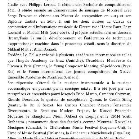
étudie avec Philippe Leroux. Il obtient son Bachelor de composition en
2011. Il étudie ensuite au Conservatoire de musique de Montréal avec
Serge Provost
et obtient son Master de composition en 2013 et son
Diplôme d’artiste en 2014. Il suit les deux années du Cursus de
compostion et d’Informatique musicale de l’Ircam avec
Hèctor Parra
, Jean
Lochard et Mikhail Malt (2014-2016). Il prépare actuellement un doctorat
(Ircam/Paris 8) sur le développement et l’intégration de techniques
d’apprentissage machine dans le processus créatif, sous la direction de
Mikhail Malt et Alain Bonardi.
Frédéric Le Bel a participé à plusieurs académies internationales telles
que l’Impuls Academy de Graz (Autriche), l’Académie ManiFeste de
l’Ircam à Paris (France), le Young Composer Meeting d’Apeldoorn (Pays-
Bas) et le Forum international des jeunes compositeurs du Nouvel
Ensemble Moderne de Montréal (Canada).
Son répertoire s’étend de la musique instrumentale à la musique
acousmatique en passant par la musique mixte. Il a été joué par des
interprètes et ensembles parmi lesquels Brice Martin, Cameron Crozman,
Ricardo Descalzo, le quatuor de saxophones Quasar, le Cecilia String
Quartet, le Dr. K Sextet, les Curious Chamber Players, l’ensemble
Divertimento, le Barcelona Modern Project, le Nouvel Ensemble
Moderne, le Klangforum Wien, l’Orkest de Ereprijs et le CMM Youth
Orchestra ; notamment dans des festivals comme Montréal Nouvelles
Musiques (Canada), le Cheltenham Music Festival (Royaume-Uni), le
Time of Music Festival (Finlande), la Gaudeamus Muziekweek (Pays-Bas),
Mise-en Music (États-Unis) et l’exposition universelle de Milan (Italie).