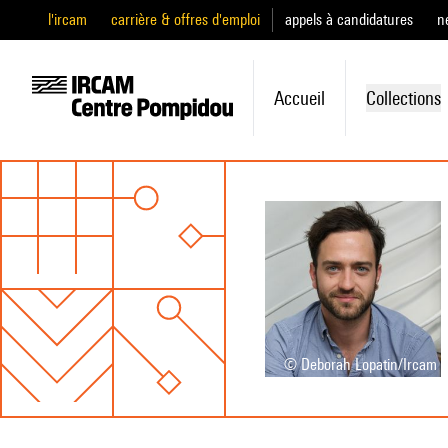
l'ircam
carrière & offres d'emploi
appels à candidatures
n
Accueil
Collections
© Deborah Lopatin/Ircam