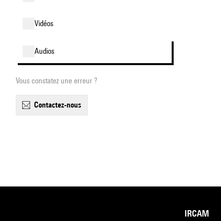
vidéos
audios
Vous constatez une erreur ?
contactez-nous
IRCAM