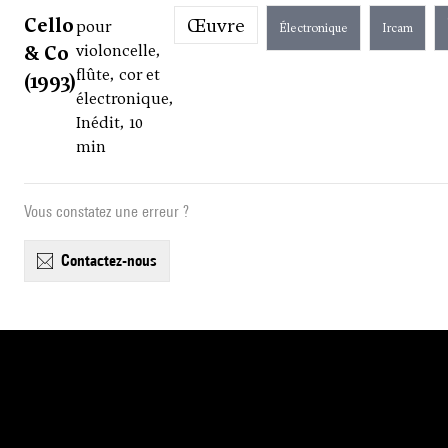
Cello
Œuvre
pour
Électronique
Ircam
& Co
violoncelle,
flûte, cor et
(1993)
électronique,
Inédit, 10
min
Vous constatez une erreur ?
contactez-nous