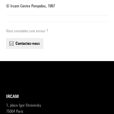
© Ircam-Centre Pompidou, 1997
Vous constatez une erreur ?
contactez-nous
IRCAM
1, place Igor-Stravinsky
75004 Paris