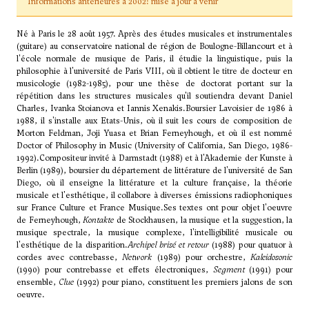
Informations antérieures à 2002: mise à jour à venir
Né à Paris le 28 août 1957. Après des études musicales et instrumentales
(guitare) au conservatoire national de région de Boulogne-Billancourt et à
l'école normale de musique de Paris, il étudie la linguistique, puis la
philosophie à l'université de Paris VIII, où il obtient le titre de docteur en
musicologie (1982-1985), pour une thèse de doctorat portant sur la
répétition dans les structures musicales qu'il soutiendra devant Daniel
Charles, Ivanka Stoianova et Iannis Xenakis.Boursier Lavoisier de 1986 à
1988, il s'installe aux Etats-Unis, où il suit les cours de composition de
Morton Feldman
, Joji Yuasa et Brian Ferneyhough, et où il est nommé
Doctor of Philosophy in Music (University of California, San Diego, 1986-
1992).Compositeur invité à Darmstadt (1988) et à l'Akademie der Kunste à
Berlin (1989), boursier du département de littérature de l'université de San
Diego, où il enseigne la littérature et la culture française, la théorie
musicale et l'esthétique, il collabore à diverses émissions radiophoniques
sur France Culture et France Musique.Ses textes ont pour objet l'oeuvre
de Ferneyhough,
Kontakte
de Stockhausen, la musique et la suggestion, la
musique spectrale, la musique complexe, l'intelligibilité musicale ou
l'esthétique de la disparition.
Archipel brisé et retour
(1988) pour quatuor à
cordes avec contrebasse,
Network
(1989) pour orchestre,
Kaleidosonic
(1990) pour contrebasse et effets électroniques,
Segment
(1991) pour
ensemble,
Clue
(1992) pour piano, constituent les premiers jalons de son
oeuvre.